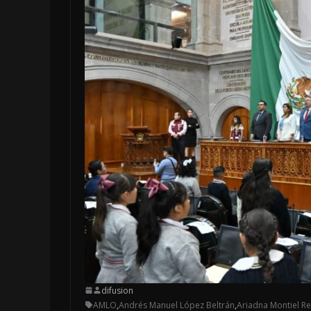
difusion
AMLO
,
Andrés Manuel López Beltrán
,
Ariadna Montiel R