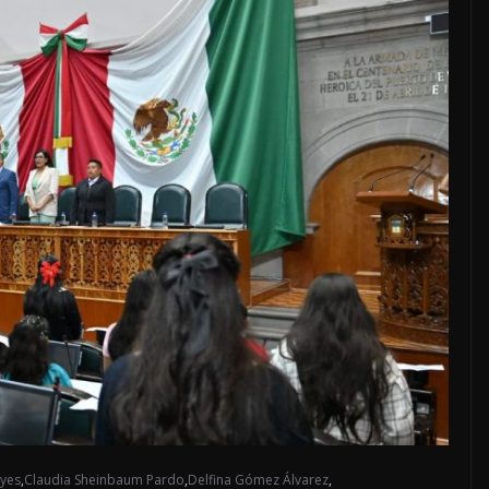
eyes
,
Claudia Sheinbaum Pardo
,
Delfina Gómez Álvarez
,