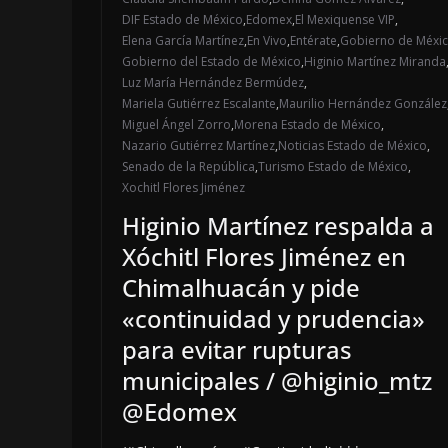
DIF Estado de México
,
Edomex
,
El Mexiquense VIP
,
Elena García Martínez
,
En Vivo
,
Entérate
,
Gobierno de Méxi
Gobierno del Estado de México
,
Higinio Martínez Miranda
Luz María Hernández Bermúdez
,
Mariela Gutiérrez Escalante
,
Maurilio Hernández González
Miguel Ángel Zorro
,
Morena Estado de México
,
Nazario Gutiérrez Martínez
,
Noticias Estado de México
,
Senado de la República
,
Turismo Estado de México
,
Xochitl Flores Jiménez
Higinio Martínez respalda a
Xóchitl Flores Jiménez en
Chimalhuacán y pide
«continuidad y prudencia»
para evitar rupturas
municipales / @higinio_mtz
@Edomex