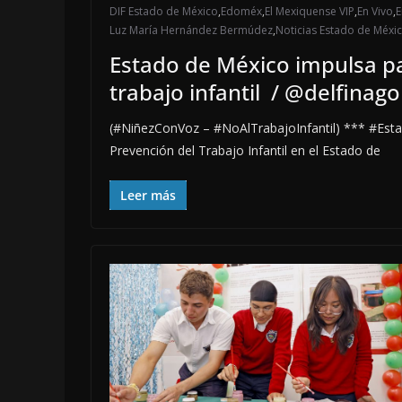
DIF Estado de México
,
Edoméx
,
El Mexiquense VIP
,
En Vivo
,
E
Luz María Hernández Bermúdez
,
Noticias Estado de Méxi
Estado de México impulsa pa
trabajo infantil / @delfin
(#NiñezConVoz – #NoAlTrabajoInfantil) *** #Esta
Prevención del Trabajo Infantil en el Estado de
Leer más