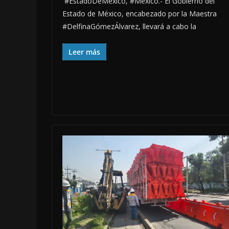
#EstadoDeMéxico, #México.- El Gobierno del
Estado de México, encabezado por la Maestra
#DelfinaGómezÁlvarez, llevará a cabo la
Leer más