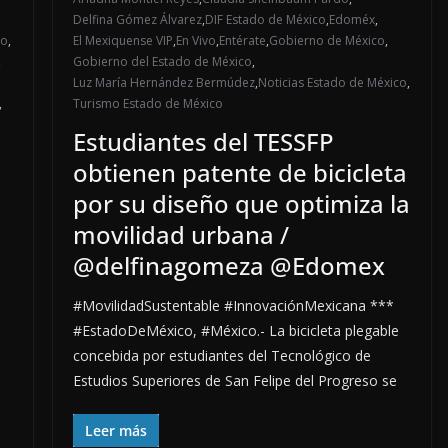
Delfina Gómez Álvarez
,
DIF Estado de México
,
Edoméx
,
co
,
El Mexiquense VIP
,
En Vivo
,
Entérate
,
Gobierno de México
,
,
Gobierno del Estado de México
,
Luz María Hernández Bermúdez
,
Noticias Estado de México
,
,
Turismo Estado de México
Estudiantes del TESSFP
obtienen patente de bicicleta
por su diseño que optimiza la
movilidad urbana /
@delfinagomeza @Edomex
#MovilidadSustentable #InnovaciónMexicana ***
#EstadoDeMéxico, #México.- La bicicleta plegable
concebida por estudiantes del Tecnológico de
Estudios Superiores de San Felipe del Progreso se
Leer más