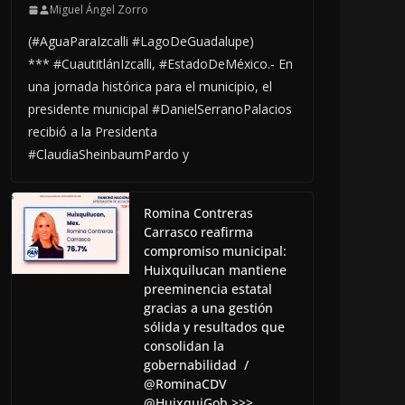
Miguel Ángel Zorro
(#AguaParaIzcalli #LagoDeGuadalupe)
*** #CuautitlánIzcalli, #EstadoDeMéxico.- En
una jornada histórica para el municipio, el
presidente municipal #DanielSerranoPalacios
recibió a la Presidenta
#ClaudiaSheinbaumPardo y
Romina Contreras
Carrasco reafirma
compromiso municipal:
Huixquilucan mantiene
preeminencia estatal
gracias a una gestión
sólida y resultados que
consolidan la
gobernabilidad /
@RominaCDV
@HuixquiGob >>>