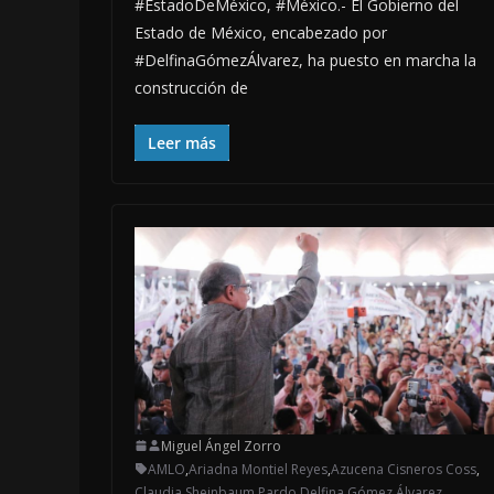
#EstadoDeMéxico, #México.- El Gobierno del
Estado de México, encabezado por
#DelfinaGómezÁlvarez, ha puesto en marcha la
construcción de
Leer más
Miguel Ángel Zorro
AMLO
,
Ariadna Montiel Reyes
,
Azucena Cisneros Coss
,
Claudia Sheinbaum Pardo
,
Delfina Gómez Álvarez
,