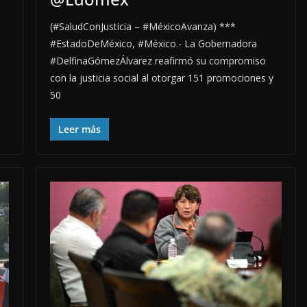
(#SaludConJusticia – #MéxicoAvanza) ***
#EstadoDeMéxico, #México.- La Gobernadora
#DelfinaGómezÁlvarez reafirmó su compromiso
con la justicia social al otorgar 151 promociones y
50
Leer más