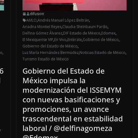
difusion
AMLO
,
Andrés Manuel López Beltrán
,
Ariadna Montiel Reyes
,
Claudia Sheinbaum Pardo
,
Delfina Gómez Álvarez
,
DIF Estado de México
,
Edomex
,
El Mexiquense VIP
,
En Vivo
,
Entérate
,
Gobierno de México
,
Gobierno del Estado de México
,
co
,
Luz María Hernández Bermúdez
,
Noticias Estado de México
,
Turismo Estado de México
6
Gobierno del Estado de
l
México impulsa la
modernización del ISSEMYM
con nuevas basificaciones y
promociones, un avance
trascendental en estabilidad
laboral / @delfinagomeza
*
@Edomex