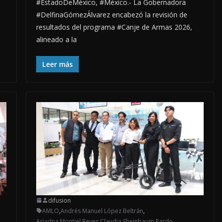
#EstadoDeMéxico, #México.- La Gobernadora
#DelfinaGómezÁlvarez encabezó la revisión de
resultados del programa #Canje de Armas 2026,
alineado a la
Leer más
difusion
AMLO
,
Andrés Manuel López Beltrán
,
Ariadna Montiel Reyes
,
Claudia Sheinbaum Pardo
,