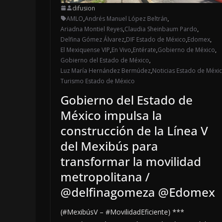
difusion
AMLO
,
Andrés Manuel López Beltrán
,
Ariadna Montiel Reyes
,
Claudia Sheinbaum Pardo
,
Delfina Gómez Álvarez
,
DIF Estado de México
,
Edomex
,
El Mexiquense VIP
,
En Vivo
,
Entérate
,
Gobierno de México
,
Gobierno del Estado de México
,
Luz María Hernández Bermúdez
,
Noticias Estado de Méxi
Turismo Estado de México
Gobierno del Estado de
México impulsa la
construcción de la Línea V
del Mexibús para
transformar la movilidad
metropolitana /
@delfinagomeza @Edomex
(#MexibúsV – #MovilidadEficiente) ***