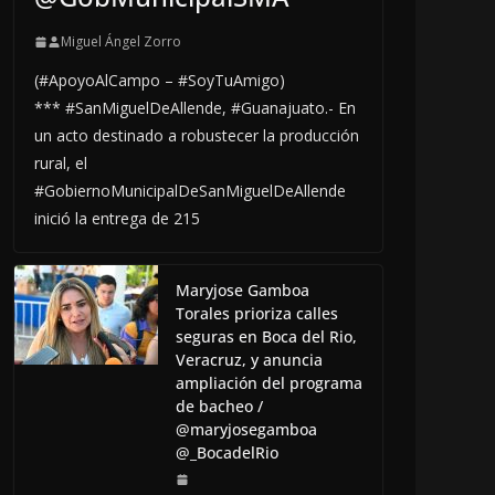
Miguel Ángel Zorro
(#ApoyoAlCampo – #SoyTuAmigo)
*** #SanMiguelDeAllende, #Guanajuato.- En
un acto destinado a robustecer la producción
rural, el
#GobiernoMunicipalDeSanMiguelDeAllende
inició la entrega de 215
Maryjose Gamboa
Torales prioriza calles
seguras en Boca del Rio,
Veracruz, y anuncia
ampliación del programa
de bacheo /
@maryjosegamboa
@_BocadelRio