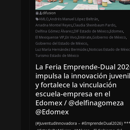
difusion
AMLO
,
Andrés Manuel López Beltrán
,
Ariadna Montiel Reyes
,
Claudia Sheinbaum Pardo
,
Delfina Gómez Álvarez
,
DIF Estado de México
,
Edomex
,
El Mexiquense VIP
,
En Vivo
,
Entérate
,
Gobierno de México
,
Gobierno del Estado de México
,
Luz María Hernández Bermúdez
,
Noticias Estado de Méxi
Turismo Estado de México
La Feria Emprende-Dual 202
impulsa la innovación juveni
y fortalece la vinculación
escuela-empresa en el
Edomex / @delfinagomeza
@Edomex
(#JuventudInnovadora – #EmprendeDual2026) **