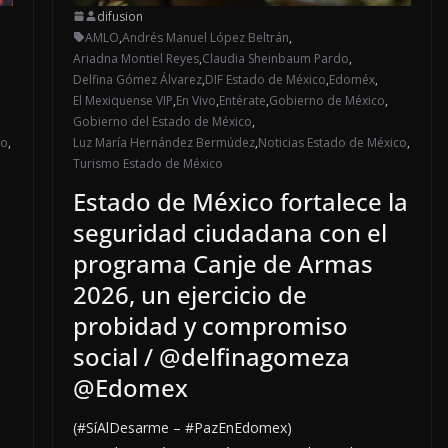
difusion
AMLO
,
Andrés Manuel López Beltrán
,
Ariadna Montiel Reyes
,
Claudia Sheinbaum Pardo
,
Delfina Gómez Álvarez
,
DIF Estado de México
,
Edoméx
,
El Mexiquense VIP
,
En Vivo
,
Entérate
,
Gobierno de México
,
Gobierno del Estado de México
,
co
,
Luz María Hernández Bermúdez
,
Noticias Estado de México
,
Turismo Estado de México
Estado de México fortalece la
seguridad ciudadana con el
programa Canje de Armas
2026, un ejercicio de
probidad y compromiso
social / @delfinagomeza
@Edomex
(#SíAlDesarme – #PazEnEdomex)