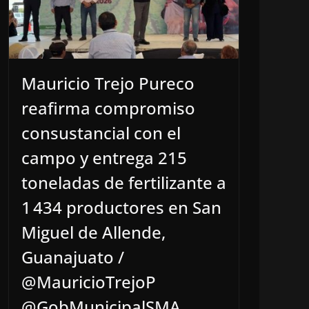
Mauricio Trejo Pureco
reafirma compromiso
consustancial con el
campo y entrega 215
toneladas de fertilizante a
1 434 productores en San
Miguel de Allende,
Guanajuato /
@MauricioTrejoP
@GobMunicipalSMA