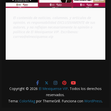
El contenido de noticias, columnas, y artículos de 
opinión, es responsabilidad EXCLUSIVAMENTE de sus 
autores, y no reflejan necesariamente la opinión o 
política de El Mexiquense VIP. Escríbenos: 
correo@elmexiquense.vip
Copyright © 2026
El Mexiquense VIP
. Todos los derechos
reservados.
Tema:
ColorMag
por ThemeGrill. Funciona con
WordPress
.