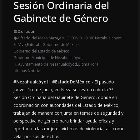
Sesión Ordinaria del
Gabinete de Género
difusion
Alfredo del Mazo Maza
,
AMLO
,
COVID 19
,
DIF Nezahualcoyotl
,
En Vivo
,
Entérate
,
Gobierno de México
,
Gobierno del Estado de México
,
Gobierno Municipal de Nezahualcóyotl
,
H. Ayuntamiento de Nezahualcóyotl
,
ÚltimaHora
,
Últimas Noticias
#Nezahualcóyotl, #EstadoDeMéxico
.- El pasado
jueves 1ro de junio, en Neza se llevó a cabo la 3ª
Sesión Ordinaria del Gabinete de Género, donde en
coordinación con autoridades del Estado de México,
trabajan de manera conjunta en temas de seguridad y
perspectiva de género para brindar ayuda eficaz y
oportuna a las mujeres víctimas de violencia, así como
velar por sus derechos.