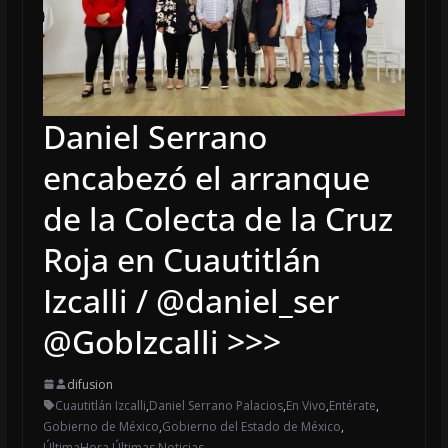
Daniel Serrano
encabezó el arranque
de la Colecta de la Cruz
Roja en Cuautitlán
Izcalli / @daniel_ser
@GobIzcalli >>>
difusion
Cuautitlán Izcalli
,
Daniel Serrano Palacios
,
En Vivo
,
Entérate
,
Gobierno de México
,
Gobierno del Estado de México
,
ÚltimaHora
,
Últimas Noticias