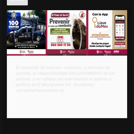
El contenido de noticias, columnas, y artículos de 
opinión, es responsabilidad EXCLUSIVAMENTE de sus 
autores, y no reflejan necesariamente la opinión o 
política de El Mexiquense VIP. Escríbenos: 
correo@elmexiquense.vip