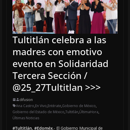
@RominaCDV @HuixquiGob >>>
Tultitlán celebra a las
madres con emotivo
evento en Solidaridad
Tercera Sección /
@25_27Tultitlan >>>
difusion
Ana Castro
,
En Vivo
,
Entérate
,
Gobierno de México
,
Gobierno del Estado de México
,
Tultitlán
,
ÚltimaHora
,
Últimas Noticias
#Tultitlán, #Edoméx
.- El Gobierno Municipal de