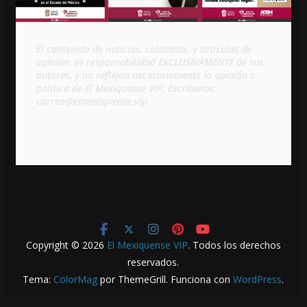
El contenido de noticias, columnas, y artículos de 
opinión, es responsabilidad EXCLUSIVAMENTE de sus 
autores, y no reflejan necesariamente la opinión o 
política de El Mexiquense VIP. Escríbenos: 
correo@elmexiquense.vip
Copyright © 2026
El Mexiquense VIP
. Todos los derechos
reservados.
Tema:
ColorMag
por ThemeGrill. Funciona con
WordPress
.