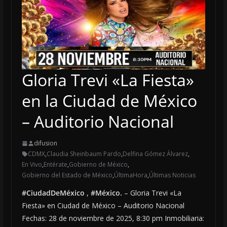
@MauricioTrejoP @GobMunicipalSMA
Gloria Trevi «La Fiesta»
en la Ciudad de México
– Auditorio Nacional
difusion
CDMX
,
Claudia Sheinbaum Pardo
,
Delfina Gómez Álvarez
,
En Vivo
,
Entérate
,
Gobierno de México
,
Gobierno del Estado de México
,
ÚltimaHora
,
Últimas Noticias
#CiudadDeMéxico
,
#México.
– Gloria Trevi «La
Fiesta» en Ciudad de México – Auditorio Nacional
Fechas: 28 de noviembre de 2025, 8:30 pm Inmobiliaria: