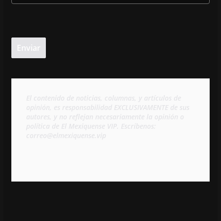
El contenido de noticias, columnas, y artículos de 
opinión, es responsabilidad EXCLUSIVAMENTE de sus 
autores, y no reflejan necesariamente la opinión o 
política de El Mexiquense VIP. Escríbenos: 
correo@elmexiquense.vip