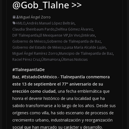
@Gob_Tlalne >>
Miguel Ángel Zorro
AMLO
,
Andrés Manuel López Beltrán
,
Claudia Sheinbaum Pardo
,
Delfina Gómez Álvarez
,
DIF Tlalnepantla
,
El Mexiquense VIP
,
En Vivo
,
Entérate
,
Gobierno de México
,
Gobierno de Tlalnepantla de Baz
,
Gobierno del Estado de México
,
Luisa María Alcalde Luján
,
Miguel Ángel Ramírez Zorro
,
Municipio de Tlalnepantla de Baz
,
Raciel Pérez Cruz
,
ÚltimaHora
,
Últimas Noticias
#TlalnepantlaDe
Baz
,
#EstadoDeMéxico
.-
Tlalnepantla conmemora
este 13 de septiembre el 77° aniversario de su
erección como ciudad
, una fecha emblemática que
honra el devenir histórico de una localidad que ha
sabido transformarse a lo largo de los años. Desde sus
orígenes como villa, ha sido escenario de procesos de
crecimiento urbano, industrialización y reorganización
social que han marcado su carácter y desarrollo.