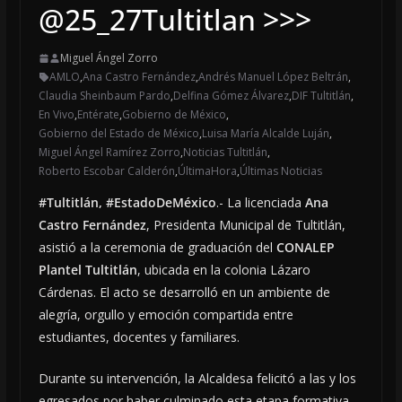
@25_27Tultitlan >>>
Miguel Ángel Zorro
AMLO
,
Ana Castro Fernández
,
Andrés Manuel López Beltrán
,
Claudia Sheinbaum Pardo
,
Delfina Gómez Álvarez
,
DIF Tultitlán
,
En Vivo
,
Entérate
,
Gobierno de México
,
Gobierno del Estado de México
,
Luisa María Alcalde Luján
,
Miguel Ángel Ramírez Zorro
,
Noticias Tultitlán
,
Roberto Escobar Calderón
,
ÚltimaHora
,
Últimas Noticias
#Tultitlán, #EstadoDeMéxico
.- La licenciada
Ana
Castro Fernández
, Presidenta Municipal de Tultitlán,
asistió a la ceremonia de graduación del
CONALEP
Plantel Tultitlán
, ubicada en la colonia Lázaro
Cárdenas. El acto se desarrolló en un ambiente de
alegría, orgullo y emoción compartida entre
estudiantes, docentes y familiares.
Durante su intervención, la Alcaldesa felicitó a las y los
egresados por haber culminado esta etapa formativa.