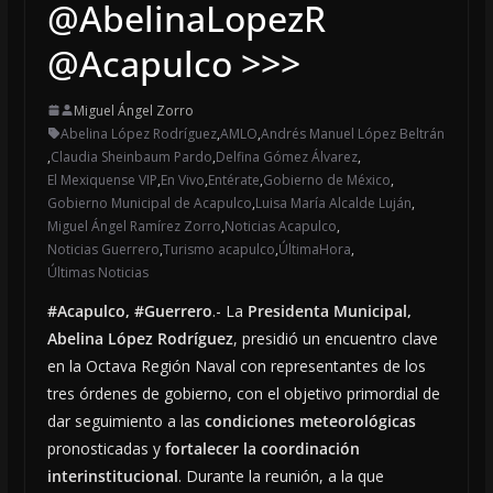
@AbelinaLopezR
@Acapulco >>>
Miguel Ángel Zorro
Abelina López Rodríguez
,
AMLO
,
Andrés Manuel López Beltrán
,
Claudia Sheinbaum Pardo
,
Delfina Gómez Álvarez
,
El Mexiquense VIP
,
En Vivo
,
Entérate
,
Gobierno de México
,
Gobierno Municipal de Acapulco
,
Luisa María Alcalde Luján
,
Miguel Ángel Ramírez Zorro
,
Noticias Acapulco
,
Noticias Guerrero
,
Turismo acapulco
,
ÚltimaHora
,
Últimas Noticias
#Acapulco, #Guerrero
.- La
Presidenta Municipal,
Abelina López Rodríguez
, presidió un encuentro clave
en la Octava Región Naval con representantes de los
tres órdenes de gobierno, con el objetivo primordial de
dar seguimiento a las
condiciones meteorológicas
pronosticadas y
fortalecer la coordinación
interinstitucional
. Durante la reunión, a la que