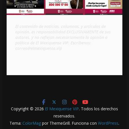
El contenido de noticias, columnas, y artículos de 
opinión, es responsabilidad EXCLUSIVAMENTE de sus 
autores, y no reflejan necesariamente la opinión o 
política de El Mexiquense VIP. Escríbenos: 
correo@elmexiquense.vip
Copyright © 2026
El Mexiquense VIP
. Todos los derechos
reservados.
Tema:
ColorMag
por ThemeGrill. Funciona con
WordPress
.