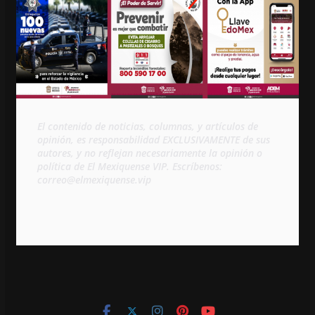
El contenido de noticias, columnas, y artículos de 
opinión, es responsabilidad EXCLUSIVAMENTE de sus 
autores, y no reflejan necesariamente la opinión o 
política de El Mexiquense VIP. Escríbenos: 
correo@elmexiquense.vip