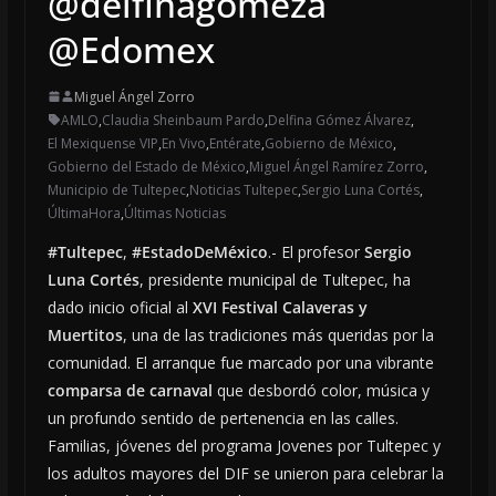
@delfinagomeza
@Edomex
Miguel Ángel Zorro
AMLO
,
Claudia Sheinbaum Pardo
,
Delfina Gómez Álvarez
,
El Mexiquense VIP
,
En Vivo
,
Entérate
,
Gobierno de México
,
Gobierno del Estado de México
,
Miguel Ángel Ramírez Zorro
,
Municipio de Tultepec
,
Noticias Tultepec
,
Sergio Luna Cortés
,
ÚltimaHora
,
Últimas Noticias
#Tultepec
,
#EstadoDeMéxico
.- El profesor
Sergio
Luna Cortés
, presidente municipal de Tultepec, ha
dado inicio oficial al
XVI Festival Calaveras y
Muertitos
, una de las tradiciones más queridas por la
comunidad. El arranque fue marcado por una vibrante
comparsa de carnaval
que desbordó color, música y
un profundo sentido de pertenencia en las calles.
Familias, jóvenes del programa Jovenes por Tultepec y
los adultos mayores del DIF se unieron para celebrar la