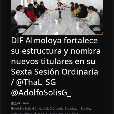
DIF Almoloya fortalece
su estructura y nombra
nuevos titulares en su
Sexta Sesión Ordinaria
/ @ThaL_SG
@AdolfoSolisG_
difusion
Adolfo Solís Gómez
,
AMLO
,
Claudia Sheinbaum Pardo
,
Delfina Gómez Álvarez
,
DIF Almoloya de Juárez
,