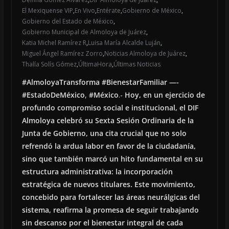
El Mexiquense VIP
,
En Vivo
,
Entérate
,
Gobierno de México
,
Gobierno del Estado de México
,
Gobierno Municipal de Almoloya de Juárez
,
Katia Michel Ramírez R
,
Luisa María Alcalde Luján
,
Miguel Ángel Ramírez Zorro
,
Noticias Almoloya de Juárez
,
Thalía Solís Gómez
,
ÚltimaHora
,
Últimas Noticias
#AlmoloyaTransforma
#BienestarFamiliar
—-
#EstadoDeMéxico
,
#México
.-
Hoy, en un ejercicio de
profundo compromiso social e institucional, el DIF
Almoloya celebró su Sexta Sesión Ordinaria de la
Junta de Gobierno, una cita crucial que no solo
refrendó la ardua labor en favor de la ciudadanía,
sino que también marcó un hito fundamental en su
estructura administrativa: la incorporación
estratégica de nuevos titulares. Este movimiento,
concebido para fortalecer las áreas neurálgicas del
sistema, reafirma la promesa de seguir trabajando
sin descanso por el bienestar integral de cada