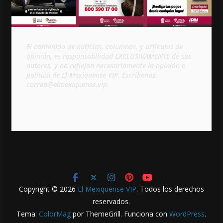
El contenido de noticias, columnas, y artículos de 
opinión, es responsabilidad EXCLUSIVAMENTE de sus 
autores, y no reflejan necesariamente la opinión o 
política de El Mexiquense VIP. Escríbenos: 
correo@elmexiquense.vip
Copyright © 2026
El Mexiquense VIP
. Todos los derechos
reservados.
Tema:
ColorMag
por ThemeGrill. Funciona con
WordPress
.