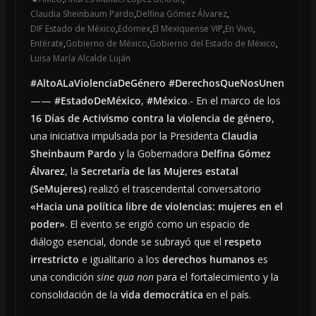
Claudia Sheinbaum Pardo
,
Delfina Gómez Álvarez
,
DIF Estado de México
,
Edomex
,
El Mexiquense VIP
,
En Vivo
,
Entérate
,
Gobierno de México
,
Gobierno del Estado de México
,
Luisa María Alcalde Luján
#AltoALaViolenciaDeGénero
#DerechosQueNosUnen
——
#EstadoDeMéxico
,
#México
.- En el marco de los
16 Días de Activismo contra la violencia de género
,
una iniciativa impulsada por la Presidenta
Claudia
Sheinbaum Pardo
y la Gobernadora
Delfina Gómez
Álvarez
, la
Secretaría de las Mujeres estatal
(SeMujeres)
realizó el trascendental conversatorio
«Hacia una política libre de violencias: mujeres en el
poder»
. El evento se erigió como un espacio de
diálogo esencial, donde se subrayó que el
respeto
irrestricto
e igualitario a los
derechos humanos
es
una condición
sine qua non
para el fortalecimiento y la
consolidación de la
vida democrática
en el país.