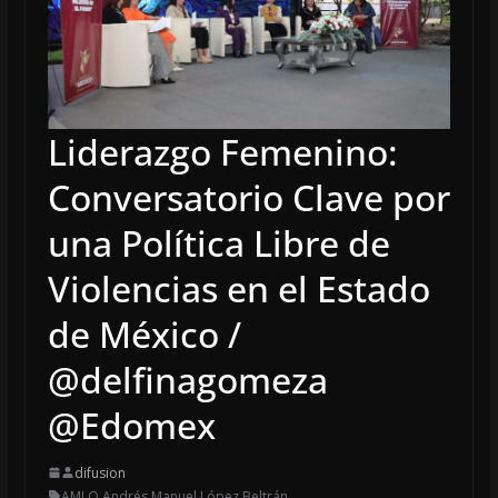
Liderazgo Femenino:
Conversatorio Clave por
una Política Libre de
Violencias en el Estado
de México /
@delfinagomeza
@Edomex
difusion
AMLO
,
Andrés Manuel López Beltrán
,