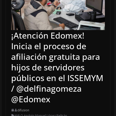
¡Atención Edomex!
Inicia el proceso de
afiliación gratuita para
hijos de servidores
públicos en el ISSEMYM
/ @delfinagomeza
@Edomex
difusion
AMLO
,
Andrés Manuel López Beltrán
,