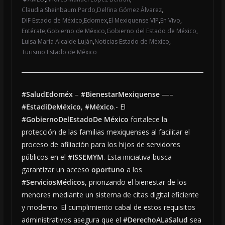
Claudia Sheinbaum Pardo
,
Delfina Gómez Álvarez
,
DIF Estado de México
,
Edomex
,
El Mexiquense VIP
,
En Vivo
,
Entérate
,
Gobierno de México
,
Gobierno del Estado de México
,
Luisa María Alcalde Luján
,
Noticias Estado de México
,
Turismo Estado de México
#SaludEdoméx
–
#BienestarMexiquense
—–
#EstadiDeMéxico
,
#México
.- El
#GobiernoDelEstadoDe México
fortalece la
protección de las familias mexiquenses al facilitar el
proceso de afiliación para los hijos de servidores
públicos en el
#ISSEMYM
. Esta iniciativa busca
garantizar un acceso
oportuno
a los
#ServiciosMédicos
, priorizando el bienestar de los
menores mediante un sistema de citas digital eficiente
y moderno. El cumplimiento cabal de estos requisitos
administrativos asegura que el
#DerechoALaSalud
sea