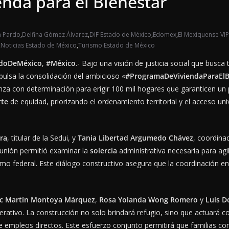
nda para el Bienestar
m Pardo
,
Delfina Gómez Álvarez
,
DIF Estado de México
,
Edomex
,
El Mexiquense VIP
,
Noticias Estado de México
,
Turismo Estado de México
doDeMéxico
,
#México
.- Bajo una visión de justicia social que busc
ulsa la consolidación del ambicioso «
#ProgramaDeViviendaParaElB
nza con determinación para erigir 100 mil hogares que garanticen un
rte
de equidad, priorizando el ordenamiento territorial y el acceso univ
ra
, titular de la Sedui, y
Tania Libertad Argumedo Chávez
, coordina
unión permitió examinar la
solercia
administrativa necesaria para agil
ismo federal. Este diálogo constructivo asegura que la coordinación e
ac Martín Montoya Márquez
,
Rosa Yolanda Wong Romero
y
Luis D
rativo. La construcción no solo brindará refugio, sino que actuará 
 empleos directos. Este esfuerzo conjunto permitirá que familias con