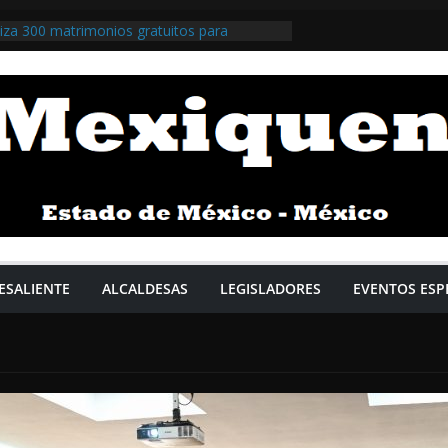
iza 300 matrimonios gratuitos para
a jurídica / @isaacsolar @GobNau >>>
iza la respuesta y la prevención en el
a el comisario Roberto Escobar Calderón /
>>>
illegas impulsa apoyos gratuitos y el
Salario Familiar / @Pedro_RVillegas
 Pardo impulsa plan para fortalecer la
tica / @Claudiashein @GobiernoMX >>>
rsos para talleres y polvorines buscan
 formalizar el sector / @delfinagomeza
ESALIENTE
ALCALDESAS
LEGISLADORES
EVENTOS ESP