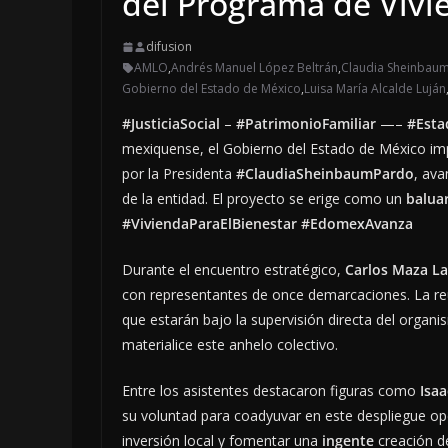
del Programa de Vivie
difusion
AMLO
,
Andrés Manuel López Beltrán
,
Claudia Sheinbau
Gobierno del Estado de México
,
Luisa María Alcalde Luján
#JusticiaSocial
–
#PatrimonioFamiliar
—–
#Esta
mexiquense, el Gobierno del Estado de México imp
por la Presidenta
#ClaudiaSheinbaumPardo
, ava
de la entidad. El proyecto se erige como un
balua
#ViviendaParaElBienestar #EdomexAvanza
Durante el encuentro estratégico,
Carlos Maza La
con representantes de once demarcaciones. La re
que estarán bajo la supervisión directa del organ
materialice este anhelo colectivo.
Entre los asistentes destacaron figuras como
Isa
su voluntad para coadyuvar en este despliegue ope
inversión local y fomentar una
ingente
creación de