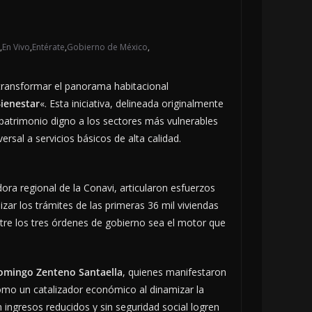
,
En Vivo
,
Entérate
,
Gobierno de México
,
a transformar el panorama habitacional
ienestar
«. Esta iniciativa, delineada originalmente
 patrimonio digno a los sectores más vulnerables
ersal a servicios básicos de alta calidad.
dora regional de la Conavi, articularon esfuerzos
izar los trámites de las primeras 36 mil viviendas
ntre los tres órdenes de gobierno sea el motor que
omingo Zenteno Santaella
, quienes manifestaron
como un catalizador económico al dinamizar la
 ingresos reducidos y sin seguridad social logren