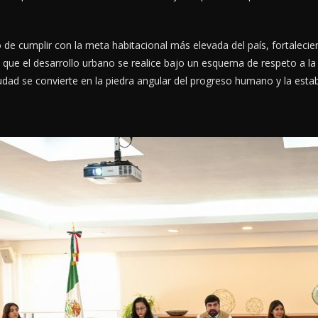
e cumplir con la meta habitacional más elevada del país, fortaleciend
a que el desarrollo urbano se realice bajo un esquema de respeto a
dad se convierte en la piedra angular del progreso humano y la estab