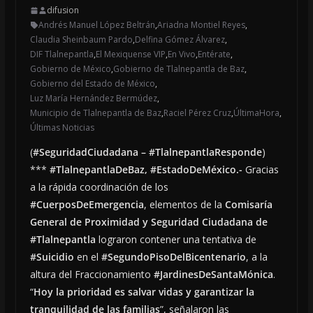
difusion
Andrés Manuel López Beltrán
,
Ariadna Montiel Reyes
,
Claudia Sheinbaum Pardo
,
Delfina Gómez Álvarez
,
DIF Tlalnepantla
,
El Mexiquense VIP
,
En Vivo
,
Entérate
,
Gobierno de México
,
Gobierno de Tlalnepantla de Baz
,
Gobierno del Estado de México
,
Luz María Hernández Bermúdez
,
Municipio de Tlalnepantla de Baz
,
Raciel Pérez Cruz
,
ÚltimaHora
,
Últimas Noticias
(
#SeguridadCiudadana – #TlalnepantlaResponde
)
***
#TlalnepantlaDeBaz
,
#EstadoDeMéxico
.-
Gracias
a la rápida coordinación de los
#CuerposDeEmergencia
, elementos de la
Comisaría
General de Proximidad y Seguridad Ciudadana de
#Tlalnepantla
lograron contener una tentativa de
#Suicidio
en el
#SegundoPisoDelBicentenario
, a la
altura del Fraccionamiento
#JardinesDeSantaMónica
.
“
Hoy la prioridad es salvar vidas y garantizar la
tranquilidad de las familias
”, señalaron las