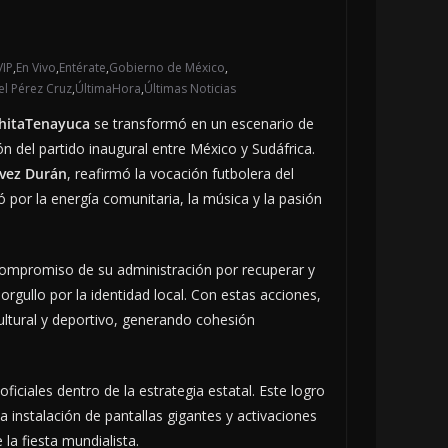
VIP
,
En Vivo
,
Entérate
,
Gobierno de México
,
el Pérez Cruz
,
ÚltimaHora
,
Últimas Noticias
hitaTenayuca
se transformó en un escenario de
ón del partido inaugural entre México y Sudáfrica.
ávez Durán
, reafirmó la vocación futbolera del
 por la energía comunitaria, la música y la pasión
compromiso de su administración por recuperar y
 orgullo por la identidad local. Con estas acciones,
ultural y deportivo, generando cohesión
iciales dentro de la estrategia estatal. Este logro
La instalación de pantallas gigantes y activaciones
la fiesta mundialista.