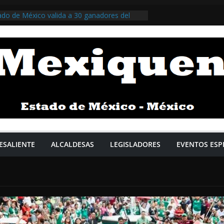
ado de México valida a 30 ganadores del
e la Juventud 2026 / @delfinagomeza
ado de México y el municipio de
ician la rehabilitación del zoológico del
lo / @Adolfo_Cerqueda @GobNeza >>>
s Carrasco reafirma compromiso municipal:
tiene preeminencia estatal gracias a una
resultados que consolidan la gobernabilidad
HuixquiGob >>>
 la red de agua con rehabilitación de 36
ón permanente de fugas / @Pedro_RVillegas
ESALIENTE
ALCALDESAS
LEGISLADORES
EVENTOS ESP
ureco reafirma compromiso consustancial
trega 215 toneladas de fertilizante a 1 434
an Miguel de Allende, Guanajuato /
P @GobMunicipalSMA