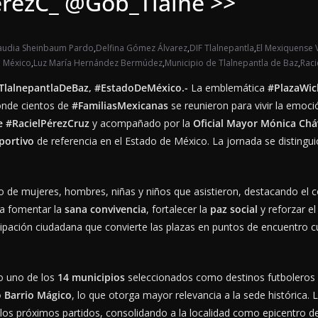
erezC_ @Gob_Tlalne >>
audia Sheinbaum Pardo
,
Delfina Gómez Álvarez
,
DIF Tlalnepantla
,
El Mexiquense 
e México
,
Luz María Hernández Bermúdez
,
Municipio de Tlalnepantla de Baz
,
Raci
TlalnepantlaDeBaz
,
#EstadoDeMéxico
.-
La emblemática
#PlazaWic
donde cientos de
#FamiliasMexicanas
se reunieron para vivir la emoci
e
#RacielPérezCruz
y acompañado por la
Oficial Mayor Mónica Ch
portivo
de referencia en el Estado de México. La jornada se distinguió
 de mujeres, hombres, niñas y niños que asistieron, destacando el 
sca fomentar la
sana convivencia
, fortalecer la
paz social
y reforzar el
ipación ciudadana que convierte las plazas en puntos de encuentro c
o uno de los
14 municipios
seleccionados como destinos futboleros of
 Barrio Mágico
, lo que otorga mayor relevancia a la sede histórica. 
 los próximos partidos, consolidando a la localidad como epicentro de 