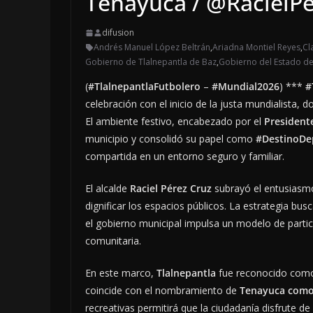
Tenayuca / @RacielP
difusion
Andrés Manuel López Beltrán
,
Ariadna Montiel Reyes
,
Cl
Gobierno de Tlalnepantla de Baz
,
Gobierno del Estado d
(
#TlalnepantlaFutbolero
–
#Mundial2026
) ***
#
celebración con el inicio de la justa mundialista, 
El ambiente festivo, encabezado por el
President
municipio y consolidó su papel como
#DestinoDe
compartida en un entorno seguro y familiar.
El alcalde
Raciel Pérez Cruz
subrayó el entusiasmo
dignificar los espacios públicos. La estrategia bu
el gobierno municipal impulsa un modelo de partic
comunitaria.
En este marco,
Tlalnepantla
fue reconocido com
coincide con el nombramiento de
Tenayuca como
recreativas permitirá que la ciudadanía disfrute de