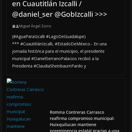
en Cuautitlán Izcalli /
@daniel_ser @GobIzcalli >>>
Miguel Ángel Zorro
(#AguaParaIzcalli #LagoDeGuadalupe)
*** #CuautitlánIzcalli, #EstadoDeMéxico.- En una
jornada histórica para el municipio, el presidente
municipal #DanielSerranoPalacios recibió a la
Presidenta #ClaudiaSheinbaumPardo y
Romina Contreras Carrasco
reafirma compromiso municipal:
Huixquilucan mantiene
preeminencia estatal gracias a una