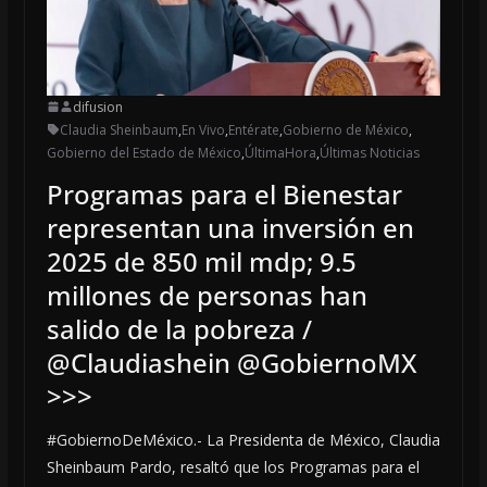
difusion
Claudia Sheinbaum
,
En Vivo
,
Entérate
,
Gobierno de México
,
Gobierno del Estado de México
,
ÚltimaHora
,
Últimas Noticias
Programas para el Bienestar
representan una inversión en
2025 de 850 mil mdp; 9.5
millones de personas han
salido de la pobreza /
@Claudiashein @GobiernoMX
>>>
#GobiernoDeMéxico.- La Presidenta de México, Claudia
Sheinbaum Pardo, resaltó que los Programas para el