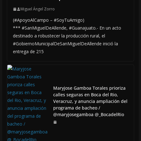
Miguel Ángel Zorro
(#ApoyoAlCampo – #SoyTuAmigo)
*** #SanMiguelDeAllende, #Guanajuato.- En un acto
destinado a robustecer la producción rural, el
#GobiernoMunicipalDeSanMiguelDeAllende inició la
entrega de 215
Maryjose Gamboa Torales prioriza
calles seguras en Boca del Rio,
Veracruz, y anuncia ampliación del
programa de bacheo /
@maryjosegamboa @_BocadelRio