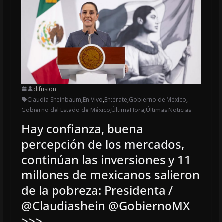
difusion
Claudia Sheinbaum
,
En Vivo
,
Entérate
,
Gobierno de México
,
Gobierno del Estado de México
,
ÚltimaHora
,
Últimas Noticias
Hay confianza, buena
percepción de los mercados,
continúan las inversiones y 11
millones de mexicanos salieron
de la pobreza: Presidenta /
@Claudiashein @GobiernoMX
>>>