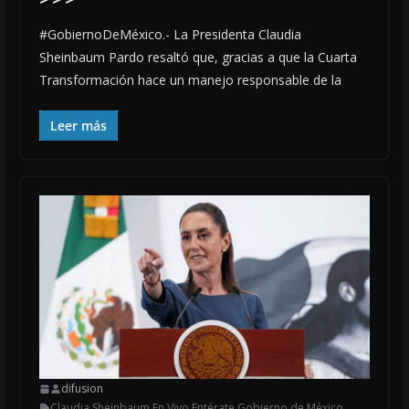
#GobiernoDeMéxico.- La Presidenta Claudia
Sheinbaum Pardo resaltó que, gracias a que la Cuarta
Transformación hace un manejo responsable de la
Leer más
difusion
Claudia Sheinbaum
,
En Vivo
,
Entérate
,
Gobierno de México
,