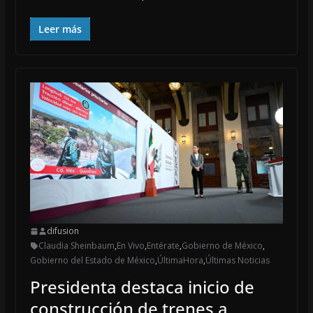
Leer más
difusion
Claudia Sheinbaum
,
En Vivo
,
Entérate
,
Gobierno de México
,
Gobierno del Estado de México
,
ÚltimaHora
,
Últimas Noticias
Presidenta destaca inicio de
construcción de trenes a