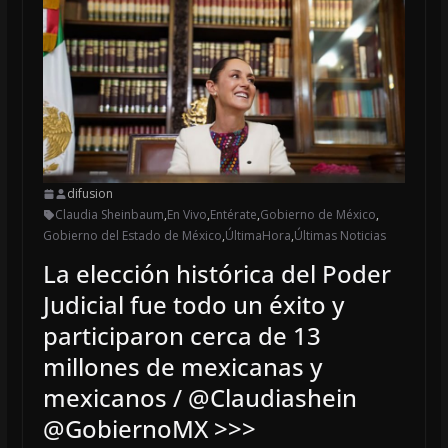
difusion
Claudia Sheinbaum
,
En Vivo
,
Entérate
,
Gobierno de México
,
Gobierno del Estado de México
,
ÚltimaHora
,
Últimas Noticias
La elección histórica del Poder
Judicial fue todo un éxito y
participaron cerca de 13
millones de mexicanas y
mexicanos / @Claudiashein
@GobiernoMX >>>