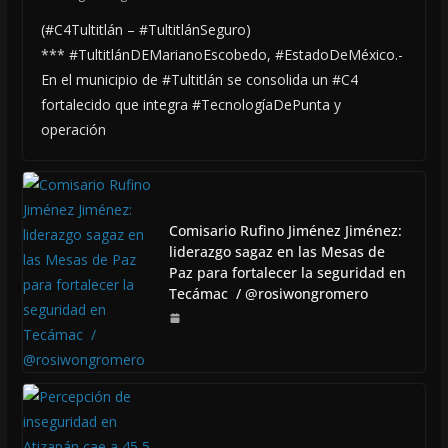
(#C4Tultitlán – #TultitlánSeguro)
*** #TultitlánDEMarianoEscobedo, #EstadoDeMéxico.-
En el municipio de #Tultitlán se consolida un #C4
fortalecido que integra #TecnologíaDePunta y
operación
Comisario Rufino Jiménez Jiménez:
liderazgo sagaz en las Mesas de
Paz para fortalecer la seguridad en
Tecámac / @rosiwongromero