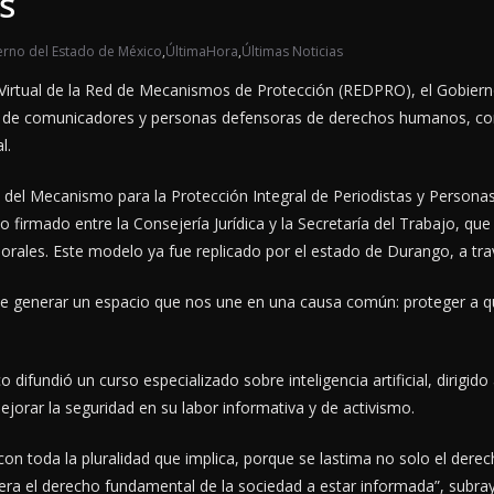
s
rno del Estado de México
,
ÚltimaHora
,
Últimas Noticias
o Virtual de la Red de Mecanismos de Protección (REDPRO), el Gobie
guro de comunicadores y personas defensoras de derechos humanos, co
l.
vo del Mecanismo para la Protección Integral de Periodistas y Perso
io firmado entre la Consejería Jurídica y la Secretaría del Trabajo, qu
aborales. Este modelo ya fue replicado por el estado de Durango, a t
 de generar un espacio que nos une en una causa común: proteger a 
ifundió un curso especializado sobre inteligencia artificial, dirigido
mejorar la seguridad en su labor informativa y de activismo.
con toda la pluralidad que implica, porque se lastima no solo el der
ra el derecho fundamental de la sociedad a estar informada”, subray