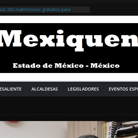
iza 300 matrimonios gratuitos para
a jurídica / @isaacsolar @GobNau >>>
iza la respuesta y la prevención en el
a el comisario Roberto Escobar Calderón /
>>>
illegas impulsa apoyos gratuitos y el
Salario Familiar / @Pedro_RVillegas
 Pardo impulsa plan para fortalecer la
tica / @Claudiashein @GobiernoMX >>>
rsos para talleres y polvorines buscan
 formalizar el sector / @delfinagomeza
ESALIENTE
ALCALDESAS
LEGISLADORES
EVENTOS ESP