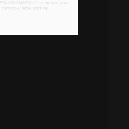
d EXCLUSIVAMENTE de sus autores, y no 
s: correo@elmexiquense.vip