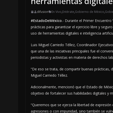
herramientas digitale
difusion
En Vivo
,
Entérate
,
Gobierno de México
,
Gobie
#EstadoDeMéxico
.- Durante el Primer Encuentr
prácticas para garantizar el ejercicio libre y se
uso de herramientas digitales e inteligencia artificia
Luis Miguel Carriedo Téllez, Coordinador Ejecuti
que una de las iniciativas principales fue el conven
periodistas y activistas en materia de derechos l
“De eso se trata, de compartir buenas prácticas,
Miguel Carriedo Téllez.
Adicionalmente, mencionó que el Estado de México d
objetivo de fortalecer sus habilidades digitales y 
“Queremos que se ejerza la libertad de expresión 
agresiones o con impunidad, sino también se vulne