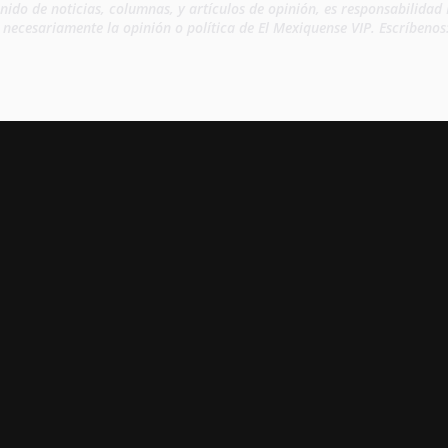
enido de noticias, columnas, y artículos de opinión, es responsabilida
n necesariamente la opinión o política de El Mexiquense VIP. Escríbeno