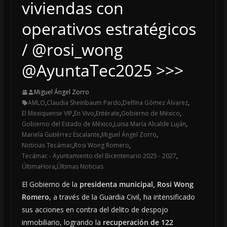
viviendas con
operativos estratégicos
/ @rosi_wong
@AyuntaTec2025 >>>
Miguel Ángel Zorro
AMLO
,
Claudia Sheinbaum Pardo
,
Delfina Gómez Álvarez
,
El Mexiquense VIP
,
En Vivo
,
Entérate
,
Gobierno de México
,
Gobierno del Estado de México
,
Luisa María Alcalde Luján
,
Mariela Gutiérrez Escalante
,
Miguel Ángel Zorro
,
Noticias Tecámac
,
Rosi Wong Romero
,
Tecámac - Ayuntamiento del Bicentenario 2025 - 2027
,
ÚltimaHora
,
Últimas Noticias
El Gobierno de la
presidenta municipal, Rosi Wong
Romero
, a través de la Guardia Civil, ha intensificado
sus acciones en contra del delito de despojo
inmobiliario, logrando la
recuperación de 122