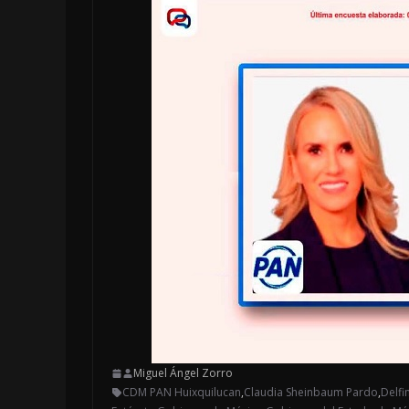
Miguel Ángel Zorro
CDM PAN Huixquilucan
,
Claudia Sheinbaum Pardo
,
Delfi