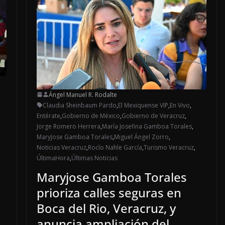
Ángel Manuel R. Rodalte
Claudia Sheinbaum Pardo
,
El Mexiquense VIP
,
En Vivo
,
Entérate
,
Gobierno de México
,
Gobierno de Veracruz
,
Jorge Romero Herrera
,
María Josefina Gamboa Torales
,
MaryJose Gamboa Torales
,
Miguel Ángel Zorro
,
Noticias Veracruz
,
Rocío Nahle García
,
Turismo Veracruz
,
ÚltimaHora
,
Últimas Noticias
Maryjose Gamboa Torales
prioriza calles seguras en
Boca del Rio, Veracruz, y
anuncia ampliación del