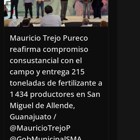
Mauricio Trejo Pureco
reafirma compromiso
consustancial con el
campo y entrega 215
toneladas de fertilizante a
1 434 productores en San
Miguel de Allende,
Guanajuato /
@MauricioTrejoP
@GobMunicipalSMA