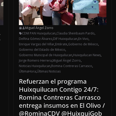
Miguel Ángel Zorro
,
CDM PAN Huixquilucan
,
Claudia Sheinbaum Pardo
,
,
Delfina Gómez Álvarez
,
DIF Huixquilucan
,
En Vivo
,
Enrique Vargas del Villar
,
Entérate
,
Gobierno de México
,
Gobierno del Estado de México
,
,
Gobierno Municipal de Huixquilucan
,
Huixquilucan News
,
Jorge Romero Herrera
,
Miguel Ángel Zorro
,
Noticias Huixquilucan
,
Romina Contreras Carrasco
,
ÚltimaHora
,
Últimas Noticias
Refuerzan el programa
Huixquilucan Contigo 24/7:
Romina Contreras Carrasco
entrega insumos en El Olivo /
@RominaCDV @HuixquiGob