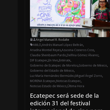
Ángel Manuel R. Rodalte
AMLO
,
Andrés Manuel López Beltrán
,
Ariadna Montiel Reyes
,
Azucena Cisneros Coss
,
Claudia Sheinbaum Pardo
,
Delfina Gómez Álvarez
,
DIF Ecatepec
,
En Vivo
,
Entérate
,
Gobierno de Ecatepec de Morelos
,
Gobierno de México
,
Gobierno del Estado de México
,
Luz María Hernández Bermúdez
,
Miguel Ángel Zorro
,
MORENA Ecatepec
,
Noticias Ecatepec
,
Noticias Estado de México
,
Última Hora
Ecatepec será sede de la
edición 31 del festival