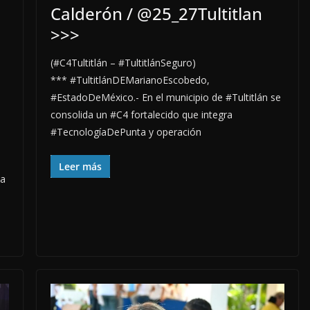
Calderón / @25_27Tultitlan
>>>
(#C4Tultitlán – #TultitlánSeguro)
*** #TultitlánDEMarianoEscobedo,
#EstadoDeMéxico.- En el municipio de #Tultitlán se
consolida un #C4 fortalecido que integra
#TecnologíaDePunta y operación
Leer más
la