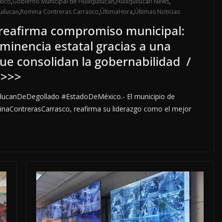
xico
,
Gobierno Municipal de Huixquilucan
,
Huixquilucan News
,
uilucan
,
Romina Contreras Carrasco
,
ÚltimaHora
,
Últimas Noticias
reafirma compromiso municipal:
inencia estatal gracias a una
que consolidan la gobernabilidad /
 >>>
ilucanDeDegollado #EstadoDeMéxico.- El municipio de
inaContrerasCarrasco, reafirma su liderazgo como el mejor