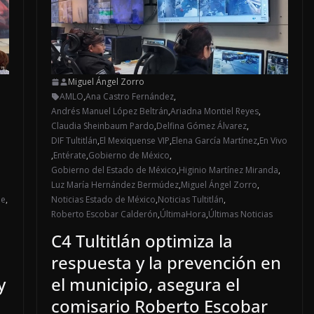
Miguel Ángel Zorro
AMLO
,
Ana Castro Fernández
,
Andrés Manuel López Beltrán
,
Ariadna Montiel Reyes
,
Claudia Sheinbaum Pardo
,
Delfina Gómez Álvarez
,
DIF Tultitlán
,
El Mexiquense VIP
,
Elena García Martínez
,
En Vivo
,
Entérate
,
Gobierno de México
,
Gobierno del Estado de México
,
Higinio Martínez Miranda
,
Luz María Hernández Bermúdez
,
Miguel Ángel Zorro
,
de
,
Noticias Estado de México
,
Noticias Tultitlán
,
Roberto Escobar Calderón
,
ÚltimaHora
,
Últimas Noticias
C4 Tultitlán optimiza la
respuesta y la prevención en
y
el municipio, asegura el
comisario Roberto Escobar