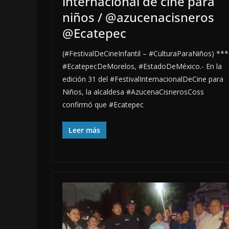
internacional de cine para
niños / @azucenacisneros
@Ecatepec
(#FestivalDeCineInfantil – #CulturaParaNiños) ***
#EcatepecDeMorelos, #EstadoDeMéxico.- En la
edición 31 del #FestivalInternacionalDeCine para
Niños, la alcaldesa #AzucenaCisnerosCoss
confirmó que #Ecatepec
Leer más