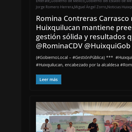
Entérate
,
Gobierno de México
,
Gobierno del Estado de Mé
Jorge Romero Herrera
,
Miguel Ángel Zorro
,
Noticias Huixq
Romina Contreras Carrasco 
Huixquilucan mantiene preem
gestión sólida y resultados 
@RominaCDV @HuixquiGob
(#GobiernoLocal – #GestiónPública) *** #Huixqu
#Huixquilucan, encabezado por la alcaldesa #Rom
Leer más