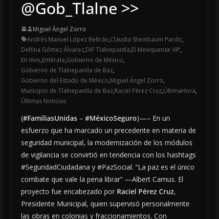
@Gob_Tlalne >>
Miguel Ángel Zorro
Andrés Manuel López Beltrán
,
Claudia Sheinbaum Pardo
,
Delfina Gómez Álvarez
,
DIF Tlalnepantla
,
El Mexiquense VIP
,
En Vivo
,
Entérate
,
Gobierno de México
,
Gobierno de Tlalnepantla de Baz
,
Gobierno del Estado de México
,
Miguel Ángel Zorro
,
Municipio de Tlalnepantla de Baz
,
Raciel Pérez Cruz
,
ÚltimaHora
,
Últimas Noticias
(
#FamiliasUnidas
–
#MéxicoSeguro
)—– En un
esfuerzo que ha marcado un precedente en materia de
seguridad municipal, la modernización de los módulos
de vigilancia se convirtió en tendencia con los hashtags
#SeguridadCiudadana y #PazSocial. “La paz es el único
combate que vale la pena librar” —Albert Camus. El
proyecto fue encabezado por
Raciel Pérez Cruz
,
Presidente Municipal, quien supervisó personalmente
las obras en colonias y fraccionamientos. Con