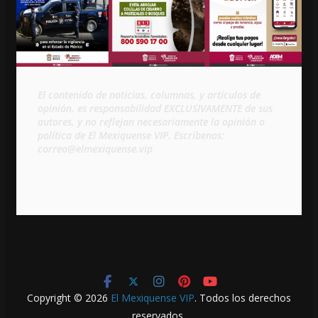
El contenido de noticias, columnas, y artículos de 
opinión, es responsabilidad EXCLUSIVAMENTE de sus 
autores, y no reflejan necesariamente la opinión o 
política de El Mexiquense VIP. Escríbenos: 
correo@elmexiquense.vip
Copyright © 2026
El Mexiquense VIP
. Todos los derechos
reservados.