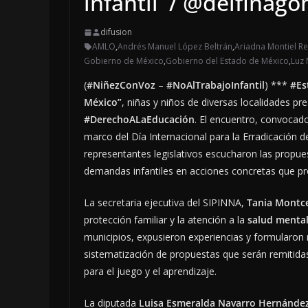
infantil / @delfina
difusion
AMLO
,
Andrés Manuel López Beltrán
,
Ariadna Montiel R
Gobierno de México
,
Gobierno del Estado de México
,
Luz
(
#NiñezConVoz
–
#NoAlTrabajoInfantil
) ***
#Es
México”
, niñas y niños de diversas localidades pr
#DerechoALaEducación
. El encuentro, convocad
marco del Día Internacional para la Erradicación de
representantes legislativos escucharon las propue
demandas infantiles en acciones concretas que prote
La secretaria ejecutiva del SIPINNA,
Tania Montc
protección familiar y la atención a la
salud menta
municipios, expusieron experiencias y formularon 
sistematización de propuestas que serán remitidas 
para el juego y el aprendizaje.
La diputada
Luisa Esmeralda Navarro Hernánde