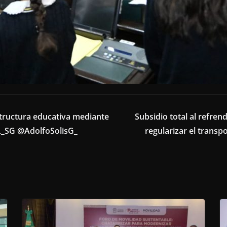
structura educativa mediante
Subsidio total al refren
aL_SG @AdolfoSolisG_
regularizar el trans