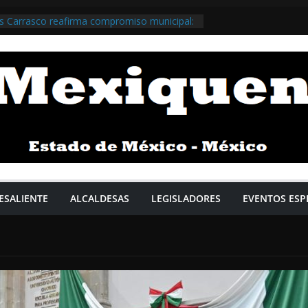
s Carrasco reafirma compromiso municipal:
tiene preeminencia estatal gracias a una
resultados que consolidan la gobernabilidad
HuixquiGob >>>
m Pardo regresa a Naucalpan y anuncia
l municipio al programa de bacheo /
obNau >>>
alacios acompaña a Claudia Sheinbaum y
 supervisión de proyecto hídrico en
i / @daniel_ser @GobIzcalli >>>
Tlalnepantla aprueba paquete de obras y
es; Cabildo impulsa empleo femenino y
ividad / @RacielPerezC_ @Gob_Tlalne >>
ESALIENTE
ALCALDESAS
LEGISLADORES
EVENTOS ESP
ado de México y el municipio de
ician la rehabilitación del zoológico del
lo / @Adolfo_Cerqueda @GobNeza >>>