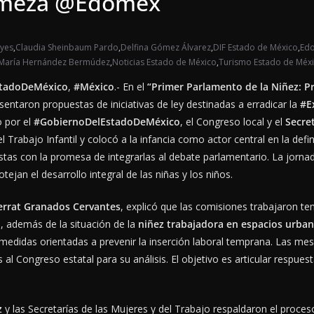
gomeza @Edomex
eyes
,
Claudia Sheinbaum Pardo
,
Delfina Gómez Álvarez
,
DIF Estado de México
,
Ed
 María Hernández Bermúdez
,
Noticias Estado de México
,
Turismo Estado de Méx
tadoDeMéxico
,
#México
.- En el
“Primer Parlamento de la Niñez: Pr
esentaron propuestas de iniciativas de ley destinadas a erradicar la
#E
o por el
#GobiernoDelEstadoDeMéxico
, el Congreso local y el
Secre
l Trabajo Infantil y colocó a la infancia como actor central en la defi
stas con la promesa de integrarlas al debate parlamentario. La jorna
jan el desarrollo integral de las niñas y los niños.
errat Granados Cervantes
, explicó que las comisiones trabajaron te
l
, además de la situación de la
niñez trabajadora en espacios urba
medidas orientadas a prevenir la inserción laboral temprana. Las mesa
al Congreso estatal para su análisis. El objetivo es articular respues
z
y las Secretarías de las Mujeres y del Trabajo respaldaron el proces