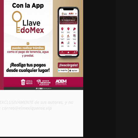
d EXCLUSIVAMENTE de sus autores, y no 
s: correo@elmexiquense.vip