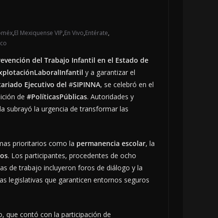
oméx
,
El Mexiquense VIP
,
En Vivo
,
Entérate
,
ico
evención del Trabajo Infantil en el Estado de
xplotaciónLaboralInfantil
y a garantizar el
tariado Ejecutivo del
#
SIPINNA
, se celebró en el
nición de
#PolíticasPúblicas
. Autoridades y
da subrayó la urgencia de transformar las
mas prioritarios como la
permanencia escolar
, la
nos
. Los participantes, procedentes de ocho
s de trabajo incluyeron foros de diálogo y la
tas legislativas que garanticen entornos seguros
o, que contó con la participación de