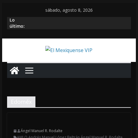
Saltar
sábado, agosto 8, 2026
al
Lo
contenido
último:
Edoméx
Ángel Manuel R. Rodalte
AMLO
,
Andrés Manuel López Beltrán
,
Ángel Manuel R. Rodalte
,