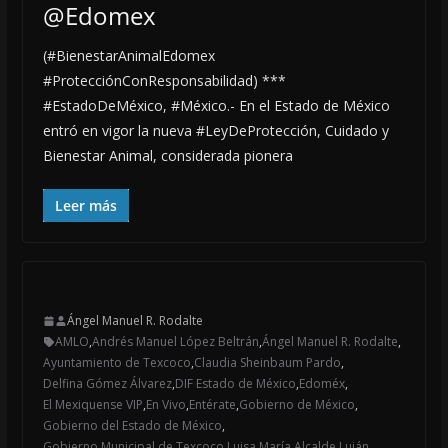
@Edomex
(#BienestarAnimalEdomex
#ProtecciónConResponsabilidad) ***
#EstadoDeMéxico, #México.- En el Estado de México
entró en vigor la nueva #LeyDeProtección, Cuidado y
Bienestar Animal, considerada pionera
Leer más
Ángel Manuel R. Rodalte
AMLO
,
Andrés Manuel López Beltrán
,
Ángel Manuel R. Rodalte
,
Ayuntamiento de Texcoco
,
Claudia Sheinbaum Pardo
,
Delfina Gómez Álvarez
,
DIF Estado de México
,
Edoméx
,
El Mexiquense VIP
,
En Vivo
,
Entérate
,
Gobierno de México
,
Gobierno del Estado de México
,
Gobierno Municipal de Texcoco
,
Luisa María Alcalde Luján
,