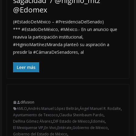
sagacidad / @higinio_mtz
@Edomex
(#EstadoDeMéxico – #PresidenciaDelSenado)
*** #EstadoDeMéxico, #México.- En un anuncio que
reaviva la participación institucional,
#HiginioMartínezMiranda planteó su aspiración a
presidir la #CámaraDeSenadores, al
Leer más
difusion
AMLO
,
Andrés Manuel López Beltrán
,
Ángel Manuel R. Rodalte
,
Ayuntamiento de Texcoco
,
Claudia Sheinbaum Pardo
,
Delfina Gómez Álvarez
,
DIF Estado de México
,
Edoméx
,
El Mexiquense VIP
,
En Vivo
,
Entérate
,
Gobierno de México
,
Gobierno del Estado de México
,