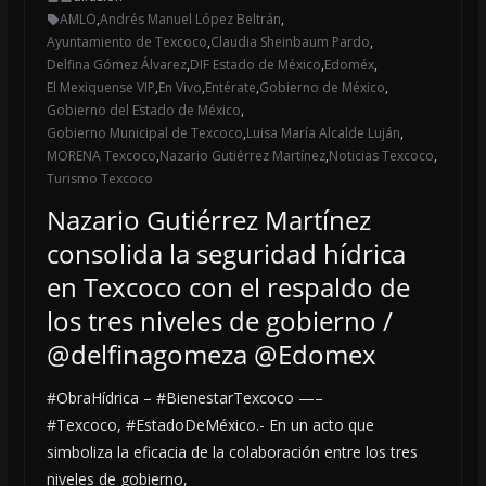
AMLO
,
Andrés Manuel López Beltrán
,
Ayuntamiento de Texcoco
,
Claudia Sheinbaum Pardo
,
Delfina Gómez Álvarez
,
DIF Estado de México
,
Edoméx
,
El Mexiquense VIP
,
En Vivo
,
Entérate
,
Gobierno de México
,
Gobierno del Estado de México
,
Gobierno Municipal de Texcoco
,
Luisa María Alcalde Luján
,
MORENA Texcoco
,
Nazario Gutiérrez Martínez
,
Noticias Texcoco
,
Turismo Texcoco
Nazario Gutiérrez Martínez
consolida la seguridad hídrica
en Texcoco con el respaldo de
los tres niveles de gobierno /
@delfinagomeza @Edomex
#ObraHídrica – #BienestarTexcoco —–
#Texcoco, #EstadoDeMéxico.- En un acto que
simboliza la eficacia de la colaboración entre los tres
niveles de gobierno,