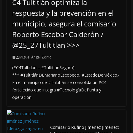
C4 Tultitlán optimiza la
respuesta y la prevención en el
municipio, asegura el comisario
Roberto Escobar Calderón /
@25_27Tultitlan >>>
Miguel Ángel Zorro
(#C4Tultitlán – #TultitlánSeguro)
*** #TultitlánDEMarianoEscobedo, #EstadoDeMéxico.-
En el municipio de #Tultitlán se consolida un #C4
fortalecido que integra #TecnologíaDePunta y
operación
Comisario Rufino Jiménez Jiménez: