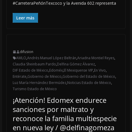
#CarreteraPeñónTexcoco y la Avenida 602 representa
Leer más
difusion
AMLO
,
Andrés Manuel López Beltrán
,
Ariadna Montiel Reyes
,
Claudia Sheinbaum Pardo
,
Delfina Gómez Álvarez
,
DIF Estado de México
,
Edoméx
,
El Mexiquense VIP
,
En Vivo
,
Entérate
,
Gobierno de México
,
Gobierno del Estado de México
,
Luz María Hernández Bermúdez
,
Noticias Estado de México
,
Turismo Estado de México
¡Atención! Edomex endurece
sanciones por maltrato y
reconoce la familia multiespecie
en nueva ley / @delfinagomeza