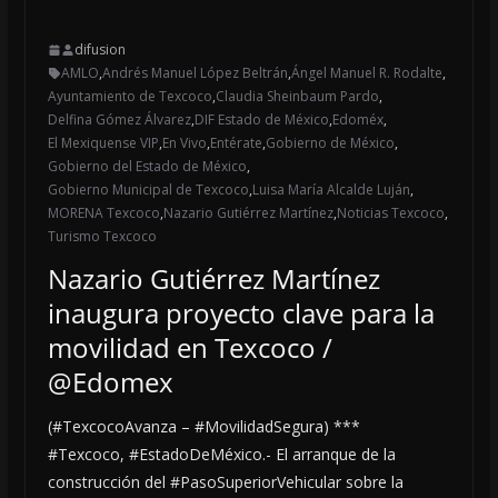
difusion
AMLO
,
Andrés Manuel López Beltrán
,
Ángel Manuel R. Rodalte
,
Ayuntamiento de Texcoco
,
Claudia Sheinbaum Pardo
,
Delfina Gómez Álvarez
,
DIF Estado de México
,
Edoméx
,
El Mexiquense VIP
,
En Vivo
,
Entérate
,
Gobierno de México
,
Gobierno del Estado de México
,
Gobierno Municipal de Texcoco
,
Luisa María Alcalde Luján
,
MORENA Texcoco
,
Nazario Gutiérrez Martínez
,
Noticias Texcoco
,
Turismo Texcoco
Nazario Gutiérrez Martínez
inaugura proyecto clave para la
movilidad en Texcoco /
@Edomex
(#TexcocoAvanza – #MovilidadSegura) ***
#Texcoco, #EstadoDeMéxico.- El arranque de la
construcción del #PasoSuperiorVehicular sobre la