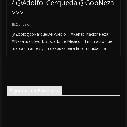
/ @Adolfo_Cerqueda @GobNeza
>>>
difusion
(#ZoológicoParqueDelPueblo – #RehabilitaciónNeza)
#Nezahualcóyotl, #Estado de México.– En un acto que
marca un antes y un después para la comunidad, la
Síguenos en Facebook