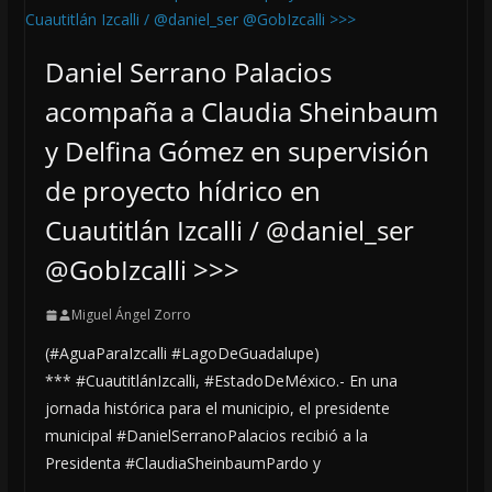
Daniel Serrano Palacios
acompaña a Claudia Sheinbaum
y Delfina Gómez en supervisión
de proyecto hídrico en
Cuautitlán Izcalli / @daniel_ser
@GobIzcalli >>>
Miguel Ángel Zorro
(#AguaParaIzcalli #LagoDeGuadalupe)
*** #CuautitlánIzcalli, #EstadoDeMéxico.- En una
jornada histórica para el municipio, el presidente
municipal #DanielSerranoPalacios recibió a la
Presidenta #ClaudiaSheinbaumPardo y