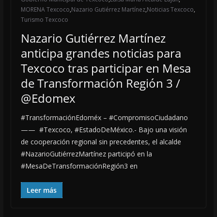
MORENA Texcoco
,
Nazario Gutiérrez Martínez
,
Noticias Texcoco
,
Turismo Texcoco
Nazario Gutiérrez Martínez
anticipa grandes noticias para
Texcoco tras participar en Mesa
de Transformación Región 3 /
@Edomex
#TransformaciónEdoméx – #CompromisoCiudadano
—— #Texcoco, #EstadoDeMéxico.- Bajo una visión
de cooperación regional sin precedentes, el alcalde
#NazarioGutiérrezMartínez participó en la
#MesaDeTransformaciónRegión3 en
Leer más