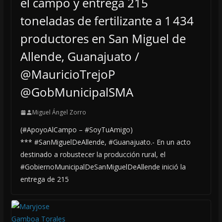
el campo y entrega 215
toneladas de fertilizante a 1 434
productores en San Miguel de
Allende, Guanajuato /
@MauricioTrejoP
@GobMunicipalSMA
Miguel Ángel Zorro
(#ApoyoAlCampo – #SoyTuAmigo)
*** #SanMiguelDeAllende, #Guanajuato.- En un acto
destinado a robustecer la producción rural, el
#GobiernoMunicipalDeSanMiguelDeAllende inició la
entrega de 215