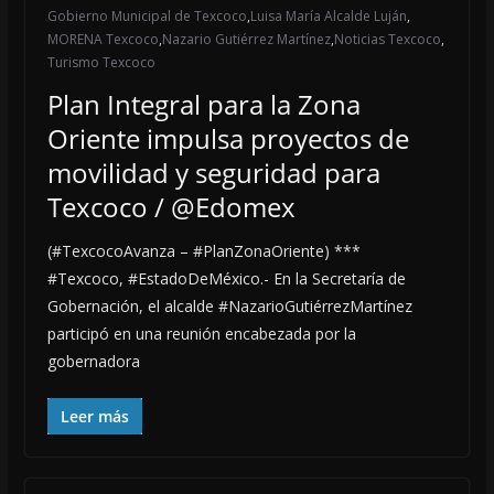
Gobierno Municipal de Texcoco
,
Luisa María Alcalde Luján
,
MORENA Texcoco
,
Nazario Gutiérrez Martínez
,
Noticias Texcoco
,
Turismo Texcoco
Plan Integral para la Zona
Oriente impulsa proyectos de
movilidad y seguridad para
Texcoco / @Edomex
(#TexcocoAvanza – #PlanZonaOriente) ***
#Texcoco, #EstadoDeMéxico.- En la Secretaría de
Gobernación, el alcalde #NazarioGutiérrezMartínez
participó en una reunión encabezada por la
gobernadora
Leer más