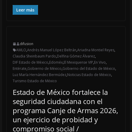
Leer más
difusion
AMLO
,
Andrés Manuel López Beltrán
,
Ariadna Montiel Reyes
,
Claudia Sheinbaum Pardo
,
Delfina Gómez Álvarez
,
DIF Estado de México
,
Edoméx
,
El Mexiquense VIP
,
En Vivo
,
Entérate
,
Gobierno de México
,
Gobierno del Estado de México
,
Luz María Hernández Bermúdez
,
Noticias Estado de México
,
Turismo Estado de México
Estado de México fortalece la
seguridad ciudadana con el
programa Canje de Armas 2026,
un ejercicio de probidad y
compromiso social /