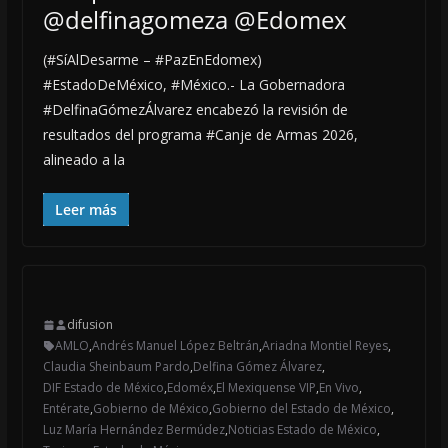
@delfinagomeza @Edomex
(#SíAlDesarme – #PazEnEdomex)
#EstadoDeMéxico, #México.- La Gobernadora
#DelfinaGómezÁlvarez encabezó la revisión de
resultados del programa #Canje de Armas 2026,
alineado a la
Leer más
difusion
AMLO
,
Andrés Manuel López Beltrán
,
Ariadna Montiel Reyes
,
Claudia Sheinbaum Pardo
,
Delfina Gómez Álvarez
,
DIF Estado de México
,
Edoméx
,
El Mexiquense VIP
,
En Vivo
,
Entérate
,
Gobierno de México
,
Gobierno del Estado de México
,
Luz María Hernández Bermúdez
,
Noticias Estado de México
,