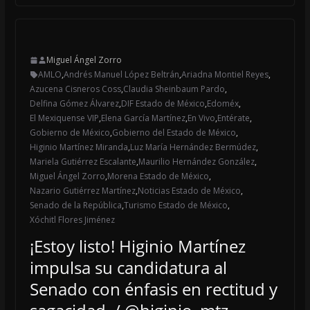
Miguel Ángel Zorro
AMLO
,
Andrés Manuel López Beltrán
,
Ariadna Montiel Reyes
,
Azucena Cisneros Coss
,
Claudia Sheinbaum Pardo
,
Delfina Gómez Álvarez
,
DIF Estado de México
,
Edoméx
,
El Mexiquense VIP
,
Elena García Martínez
,
En Vivo
,
Entérate
,
Gobierno de México
,
Gobierno del Estado de México
,
Higinio Martínez Miranda
,
Luz María Hernández Bermúdez
,
Mariela Gutiérrez Escalante
,
Maurilio Hernández González
,
Miguel Ángel Zorro
,
Morena Estado de México
,
Nazario Gutiérrez Martínez
,
Noticias Estado de México
,
Senado de la República
,
Turismo Estado de México
,
Xóchitl Flores Jiménez
¡Estoy listo! Higinio Martínez
impulsa su candidatura al
Senado con énfasis en rectitud y