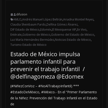
difusion
AMLO
,
Andrés Manuel López Beltrán
,
Ariadna Montiel Reyes
,
Claudia Sheinbaum Pardo
,
Delfina Gómez Álvarez
,
DIF Estado de México
,
Edoméx
,
El Mexiquense VIP
,
En Vivo
,
Entérate
,
Gobierno de México
,
Gobierno del Estado de México
,
Luz María Hernández Bermúdez
,
Noticias Estado de México
,
Turismo Estado de México
Estado de México impulsa
parlamento infantil para
prevenir el trabajo infantil /
@delfinagomeza @Edomex
(#NiñezConVoz – #NoAlTrabajoInfantil) ***
#EstadoDeMéxico, #México.- En el “Primer Parlamento
de la Niñez: Prevención del Trabajo Infantil en el Estado
de