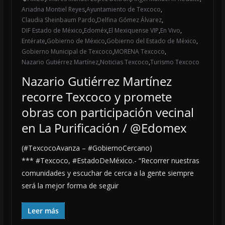
Ariadna Montiel Reyes
,
Ayuntamiento de Texcoco
,
Claudia Sheinbaum Pardo
,
Delfina Gómez Álvarez
,
DIF Estado de México
,
Edoméx
,
El Mexiquense VIP
,
En Vivo
,
Entérate
,
Gobierno de México
,
Gobierno del Estado de México
,
Gobierno Municipal de Texcoco
,
MORENA Texcoco
,
Nazario Gutiérrez Martínez
,
Noticias Texcoco
,
Turismo Texcoco
Nazario Gutiérrez Martínez
recorre Texcoco y promete
obras con participación vecinal
en La Purificación / @Edomex
(#TexcocoAvanza – #GobiernoCercano)
*** #Texcoco, #EstadoDeMéxico.- “Recorrer nuestras
comunidades y escuchar de cerca a la gente siempre
será la mejor forma de seguir
Leer más