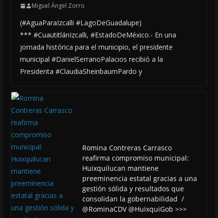
Miguel Ángel Zorro
(#AguaParaIzcalli #LagoDeGuadalupe)
*** #CuautitlánIzcalli, #EstadoDeMéxico.- En una
jornada histórica para el municipio, el presidente
municipal #DanielSerranoPalacios recibió a la
Presidenta #ClaudiaSheinbaumPardo y
Romina Contreras Carrasco
reafirma compromiso municipal:
Huixquilucan mantiene
preeminencia estatal gracias a una
gestión sólida y resultados que
consolidan la gobernabilidad /
@RominaCDV @HuixquiGob >>>