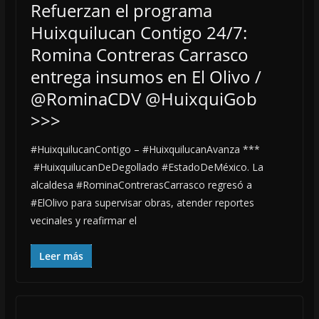
Refuerzan el programa
Huixquilucan Contigo 24/7:
Romina Contreras Carrasco
entrega insumos en El Olivo /
@RominaCDV @HuixquiGob
>>>
#HuixquilucanContigo – #HuixquilucanAvanza ***
#HuixquilucanDeDegollado #EstadoDeMéxico. La
alcaldesa #RominaContrerasCarrasco regresó a
#ElOlivo para supervisar obras, atender reportes
vecinales y reafirmar el
Leer más