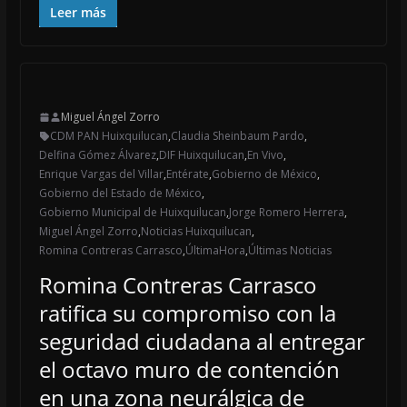
Leer más
Miguel Ángel Zorro
CDM PAN Huixquilucan
,
Claudia Sheinbaum Pardo
,
Delfina Gómez Álvarez
,
DIF Huixquilucan
,
En Vivo
,
Enrique Vargas del Villar
,
Entérate
,
Gobierno de México
,
Gobierno del Estado de México
,
Gobierno Municipal de Huixquilucan
,
Jorge Romero Herrera
,
Miguel Ángel Zorro
,
Noticias Huixquilucan
,
Romina Contreras Carrasco
,
ÚltimaHora
,
Últimas Noticias
Romina Contreras Carrasco
ratifica su compromiso con la
seguridad ciudadana al entregar
el octavo muro de contención
en una zona neurálgica de