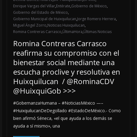
Enrique Vargas del Villar
,
Entérate
,
Gobierno de México
,
Gobierno del Estado de México
,
Gobierno Municipal de Huixquilucan
,
Jorge Romero Herrera
,
Miguel Ángel Zorro
,
Noticias Huixquilucan
,
Romina Contreras Carrasco
,
ÚltimaHora
,
Últimas Noticias
Romina Contreras Carrasco
reafirma su compromiso con el
bienestar social mediante una
escucha proclive y resolutiva en
Huixquilucan / @RominaCDV
@HuixquiGob >>>
#GobernanzaHumana – #NoticiasMéxico —–
#HuixquilucanDeDegollado #EstadoDeMéxico.- Como
bien afirmó Séneca, «el que ayuda a los demás se
ayuda a sí mismo», una