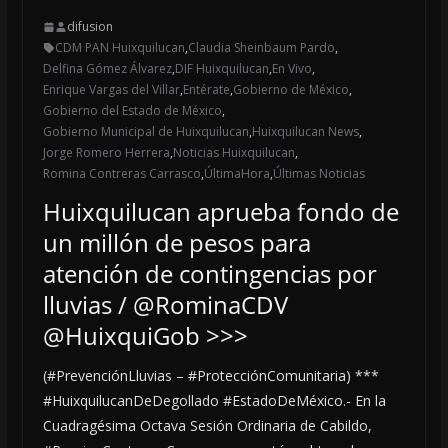
difusion
CDM PAN Huixquilucan
,
Claudia Sheinbaum Pardo
,
Delfina Gómez Álvarez
,
DIF Huixquilucan
,
En Vivo
,
Enrique Vargas del Villar
,
Entérate
,
Gobierno de México
,
Gobierno del Estado de México
,
Gobierno Municipal de Huixquilucan
,
Huixquilucan News
,
Jorge Romero Herrera
,
Noticias Huixquilucan
,
Romina Contreras Carrasco
,
ÚltimaHora
,
Últimas Noticias
Huixquilucan aprueba fondo de
un millón de pesos para
atención de contingencias por
lluvias / @RominaCDV
@HuixquiGob >>>
(#PrevenciónLluvias – #ProtecciónComunitaria) ***
#HuixquilucanDeDegollado #EstadoDeMéxico.- En la
Cuadragésima Octava Sesión Ordinaria de Cabildo,