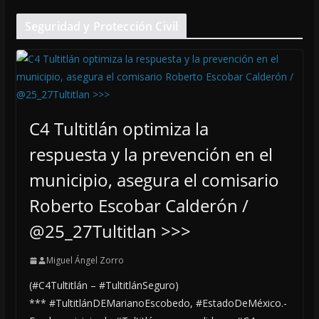
Seguridad y Protección Civil
C4 Tultitlán optimiza la
respuesta y la prevención en el
municipio, asegura el comisario
Roberto Escobar Calderón /
@25_27Tultitlan >>>
Miguel Ángel Zorro
(#C4Tultitlán – #TultitlánSeguro)
*** #TultitlánDEMarianoEscobedo, #EstadoDeMéxico.-