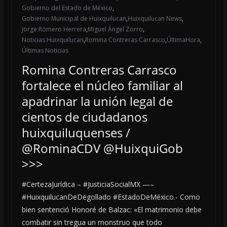
Gobierno del Estado de México
,
Gobierno Municipal de Huixquilucan
,
Huixquilucan News
,
Jorge Romero Herrera
,
Miguel Ángel Zorro
,
Noticias Huixquilucan
,
Romina Contreras Carrasco
,
ÚltimaHora
,
Últimas Noticias
Romina Contreras Carrasco
fortalece el núcleo familiar al
apadrinar la unión legal de
cientos de ciudadanos
huixquiluquenses /
@RominaCDV @HuixquiGob
>>>
#CertezaJurídica – #JusticiaSocialMX —–
#HuixquilucanDeDegollado #EstadoDeMéxico.- Como
bien sentenció Honoré de Balzac: «El matrimonio debe
combatir sin tregua un monstruo que todo