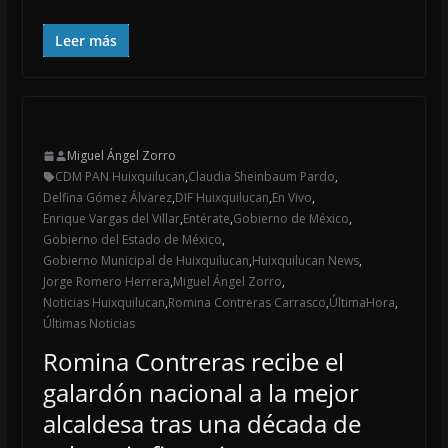
Leer más
Miguel Ángel Zorro
CDM PAN Huixquilucan
,
Claudia Sheinbaum Pardo
,
Delfina Gómez Álvarez
,
DIF Huixquilucan
,
En Vivo
,
Enrique Vargas del Villar
,
Entérate
,
Gobierno de México
,
Gobierno del Estado de México
,
Gobierno Municipal de Huixquilucan
,
Huixquilucan News
,
Jorge Romero Herrera
,
Miguel Ángel Zorro
,
Noticias Huixquilucan
,
Romina Contreras Carrasco
,
ÚltimaHora
,
Últimas Noticias
Romina Contreras recibe el
galardón nacional a la mejor
alcaldesa tras una década de