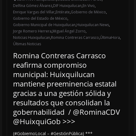
Delfina Gómez Álvarez
,
DIF Huixquilucan
,
En Vivo
,
Enrique Vargas del Villar
,
Entérate
,
Gobierno de México
,
Gobierno del Estado de México
,
Gobierno Municipal de Huixquilucan
,
Huixquilucan News
,
Jorge Romero Herrera
,
Miguel Ángel Zorro
,
Noticias Huixquilucan
,
Romina Contreras Carrasco
,
ÚltimaHora
,
Últimas Noticias
Romina Contreras Carrasco
reafirma compromiso
municipal: Huixquilucan
mantiene preeminencia estatal
gracias a una gestión sólida y
resultados que consolidan la
gobernabilidad / @RominaCDV
@HuixquiGob >>>
(#GobiernoLocal – #GestiónPública) ***