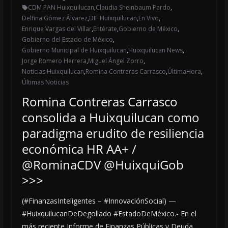
CDM PAN Huixquilucan
,
Claudia Sheinbaum Pardo
,
Delfina Gómez Álvarez
,
DIF Huixquilucan
,
En Vivo
,
Enrique Vargas del Villar
,
Entérate
,
Gobierno de México
,
Gobierno del Estado de México
,
Gobierno Municipal de Huixquilucan
,
Huixquilucan News
,
Jorge Romero Herrera
,
Miguel Ángel Zorro
,
Noticias Huixquilucan
,
Romina Contreras Carrasco
,
ÚltimaHora
,
Últimas Noticias
Romina Contreras Carrasco
consolida a Huixquilucan como
paradigma erudito de resiliencia
económica HR AA+ /
@RominaCDV @HuixquiGob
>>>
(#FinanzasInteligentes – #InnovaciónSocial) —
#HuixquilucanDeDegollado #EstadoDeMéxico.- En el
más reciente Informe de Finanzas Públicas y Deuda