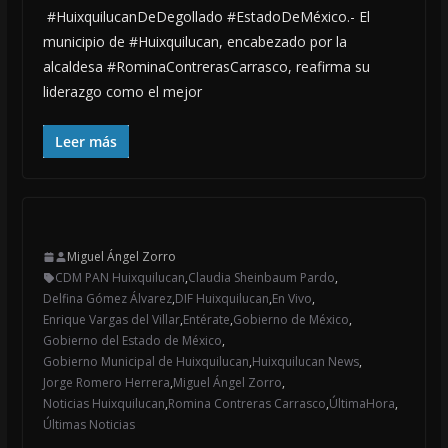
#HuixquilucanDeDegollado #EstadoDeMéxico.- El
municipio de #Huixquilucan, encabezado por la
alcaldesa #RominaContrerasCarrasco, reafirma su
liderazgo como el mejor
Leer más
Miguel Ángel Zorro
CDM PAN Huixquilucan
,
Claudia Sheinbaum Pardo
,
Delfina Gómez Álvarez
,
DIF Huixquilucan
,
En Vivo
,
Enrique Vargas del Villar
,
Entérate
,
Gobierno de México
,
Gobierno del Estado de México
,
Gobierno Municipal de Huixquilucan
,
Huixquilucan News
,
Jorge Romero Herrera
,
Miguel Ángel Zorro
,
Noticias Huixquilucan
,
Romina Contreras Carrasco
,
ÚltimaHora
,
Últimas Noticias