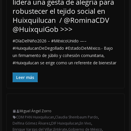
lidera una gesta de alegría para
robustecer el tejido social en
Huixquilucan / @RominaCDV
@HuixquiGob >>>
#DíaDelNiño2026 – #MéxicoUnido —–
#HuixquilucanDeDegollado #EstadoDeMéxico.- Bajo
un firmamento de júbilo y cohesión comunitaria,
#Huixquilucan se erige como un referente de bienestar
Leer más
Miguel Ángel Zorro
CDM PAN Huixquilucan
,
Claudia Sheinbaum Pardo
,
Delfina Gómez Álvarez
,
DIF Huixquilucan
,
En Vivo
,
Enrique Vargas del Villar
,
Entérate
,
Gobierno de México
,