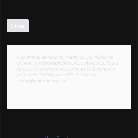
El contenido de noticias, columnas, y artículos de 
opinión, es responsabilidad EXCLUSIVAMENTE de sus 
autores, y no reflejan necesariamente la opinión o 
política de El Mexiquense VIP. Escríbenos: 
correo@elmexiquense.vip