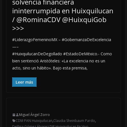
solvencia financiera
ininterrumpida en Huixquilucan
/ @RominaCDV @HuixquiGob
>>>
#LiderazgoFemeninoMX – #GobernanzaDeExcelencia
—–
#HuixquilucanDeDegollado #EstadoDeMéxico.- Como
bien sentenció Aristóteles: «La excelencia no es un
acto, sino un hábito». Bajo esta premisa,
Leer más
Miguel Ángel Zorro
CDM PAN Huixquilucan
,
Claudia Sheinbaum Pardo
,
Delfina Gómez Álvarez
,
DIF Huixquilucan
,
En Vivo
,