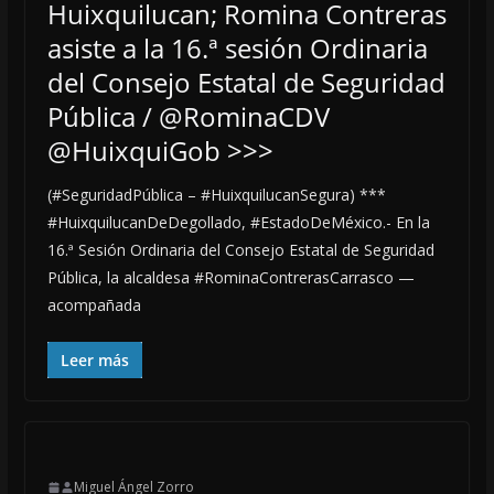
Huixquilucan; Romina Contreras
asiste a la 16.ª sesión Ordinaria
del Consejo Estatal de Seguridad
Pública / @RominaCDV
@HuixquiGob >>>
(#SeguridadPública – #HuixquilucanSegura) ***
#HuixquilucanDeDegollado, #EstadoDeMéxico.- En la
16.ª Sesión Ordinaria del Consejo Estatal de Seguridad
Pública, la alcaldesa #RominaContrerasCarrasco —
acompañada
Leer más
Miguel Ángel Zorro