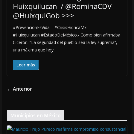
Huixquilucan / @RominaCDV
@HuixquiGob >>>
#PrevenciónEsVida – #CrisisHídricaMx —–
#Huixquilucan #EstadoDeMéxico.- Como bien afirmaba
Cicerón: “La seguridad del pueblo sea la ley suprema”,
una máxima que hoy
Leer más
← Anterior
Municipios en México