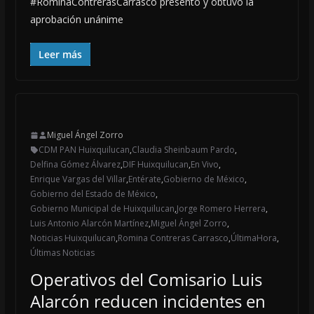
#RominaContrerasCarrasco presentó y obtuvo la
aprobación unánime
Leer más
Miguel Ángel Zorro
CDM PAN Huixquilucan
,
Claudia Sheinbaum Pardo
,
Delfina Gómez Álvarez
,
DIF Huixquilucan
,
En Vivo
,
Enrique Vargas del Villar
,
Entérate
,
Gobierno de México
,
Gobierno del Estado de México
,
Gobierno Municipal de Huixquilucan
,
Jorge Romero Herrera
,
Luis Antonio Alarcón Martínez
,
Miguel Ángel Zorro
,
Noticias Huixquilucan
,
Romina Contreras Carrasco
,
ÚltimaHora
,
Últimas Noticias
Operativos del Comisario Luis
Alarcón reducen incidentes en