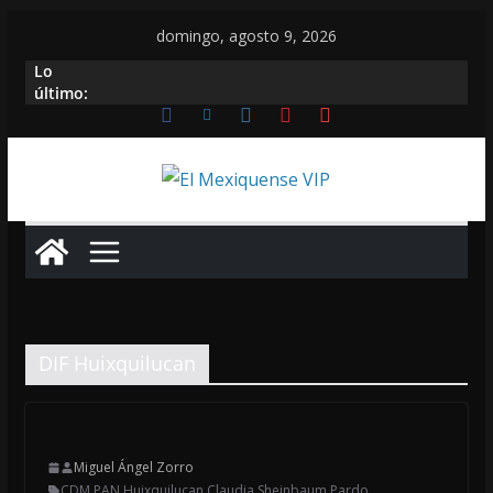
Saltar
domingo, agosto 9, 2026
al
Lo
contenido
último:
DIF Huixquilucan
Miguel Ángel Zorro
CDM PAN Huixquilucan
,
Claudia Sheinbaum Pardo
,