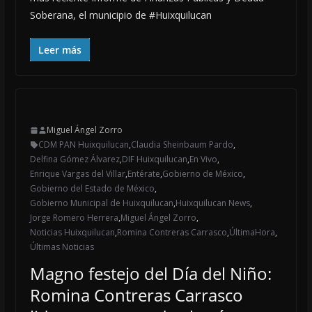
Soberana, el municipio de #Huixquilucan
Leer más
Miguel Ángel Zorro
CDM PAN Huixquilucan
,
Claudia Sheinbaum Pardo
,
Delfina Gómez Álvarez
,
DIF Huixquilucan
,
En Vivo
,
Enrique Vargas del Villar
,
Entérate
,
Gobierno de México
,
Gobierno del Estado de México
,
Gobierno Municipal de Huixquilucan
,
Huixquilucan News
,
Jorge Romero Herrera
,
Miguel Ángel Zorro
,
Noticias Huixquilucan
,
Romina Contreras Carrasco
,
ÚltimaHora
,
Últimas Noticias
Magno festejo del Día del Niño:
Romina Contreras Carrasco