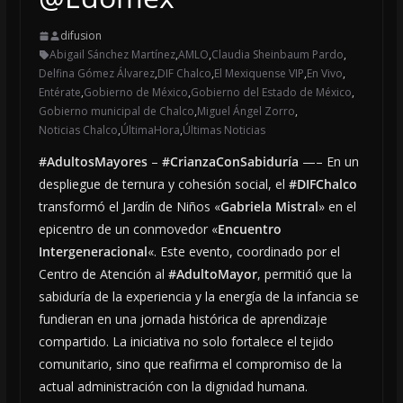
difusion
Abigail Sánchez Martínez
,
AMLO
,
Claudia Sheinbaum Pardo
,
Delfina Gómez Álvarez
,
DIF Chalco
,
El Mexiquense VIP
,
En Vivo
,
Entérate
,
Gobierno de México
,
Gobierno del Estado de México
,
Gobierno municipal de Chalco
,
Miguel Ángel Zorro
,
Noticias Chalco
,
ÚltimaHora
,
Últimas Noticias
#AdultosMayores
–
#CrianzaConSabiduría
—– En un
despliegue de ternura y cohesión social, el
#DIFChalco
transformó el Jardín de Niños «
Gabriela Mistral
» en el
epicentro de un conmovedor «
Encuentro
Intergeneracional
«. Este evento, coordinado por el
Centro de Atención al
#AdultoMayor
, permitió que la
sabiduría de la experiencia y la energía de la infancia se
fundieran en una jornada histórica de aprendizaje
compartido. La iniciativa no solo fortalece el tejido
comunitario, sino que reafirma el compromiso de la
actual administración con la dignidad humana.