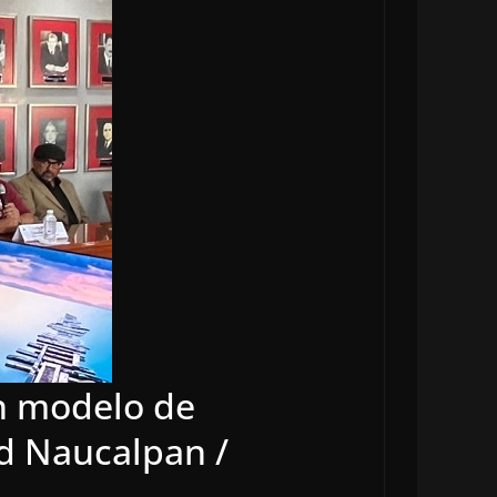
n modelo de
ad Naucalpan /