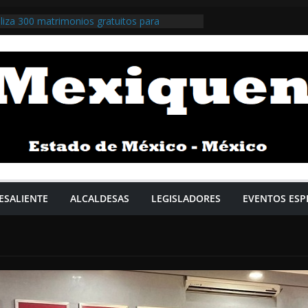
iza 300 matrimonios gratuitos para
za jurídica / @isaacsolar @GobNau >>>
miza la respuesta y la prevención en el
ra el comisario Roberto Escobar Calderón /
>>>
illegas impulsa apoyos gratuitos y el
 Salario Familiar / @Pedro_RVillegas
m Pardo impulsa plan para fortalecer la
ética / @Claudiashein @GobiernoMX >>>
ursos para talleres y polvorines buscan
 formalizar el sector / @delfinagomeza
ESALIENTE
ALCALDESAS
LEGISLADORES
EVENTOS ESP