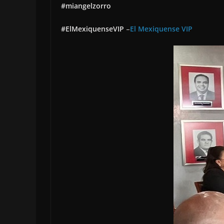
#miangelzorro
#ElMexiquenseVIP
–
El Mexiquense VIP