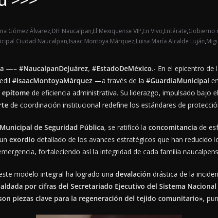
ina Gómez Álvarez
,
DIF Naucalpan
,
El Mexiquense VIP
,
En Vivo
,
Entérate
,
Gobierno 
icipal Ciudad Naucalpan
,
Isaac Montoya Márquez
,
Luisa María Alcalde Luján
,
Mig
na
—–
#NaucalpanDeJuárez
,
#EstadoDeMéxico
.- En el epicentro de
 edil
#IsaacMontoyaMárquez
—a través de la
#GuardiaMunicipal
en
n
epítome
de eficiencia administrativa. Su liderazgo, impulsado bajo e
rte
de coordinación institucional redefine los estándares de protección
 Municipal de Seguridad Pública
, se ratificó la
concomitancia
de esf
 un
exordio
detallado de los avances estratégicos que han reducido l
mergencia, fortaleciendo así la integridad de cada familia naucalpens
este modelo integral ha logrado una
devalación
drástica de la incide
paldada por cifras del
Secretariado Ejecutivo del Sistema Nacional
on piezas clave para la regeneración del tejido comunitario»
, pu