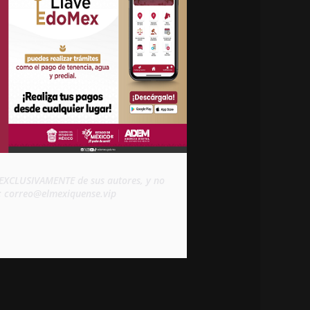
d EXCLUSIVAMENTE de sus autores, y no 
s: correo@elmexiquense.vip