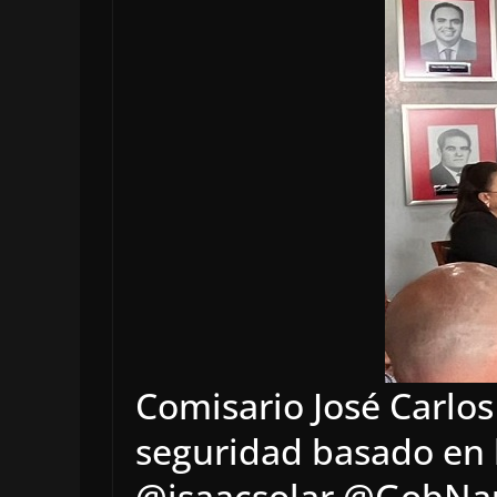
Comisario José Carl
seguridad basado en 
@isaacsolar @GobNa