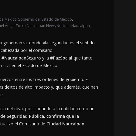
de México
,
Gobierno del Estado de México
,
uel Ángel Zorro
,
Naucalpan News
,
Noticias Naucalpan
,
 la gobernanza, donde «la seguridad es el sentido
cabezada por el comisario
l
#NaucalpanSeguro
y la
#PazSocial
que tanto
 civil en el Estado de México.
uerzos entre los tres órdenes de gobierno. El
os delitos de alto impacto y, que además, que han
e.
ncia delictiva, posicionando a la entidad como un
 de Seguridad Pública
,
confirma que la
ntualizó el Comisario de
Ciudad Naucalpan
.