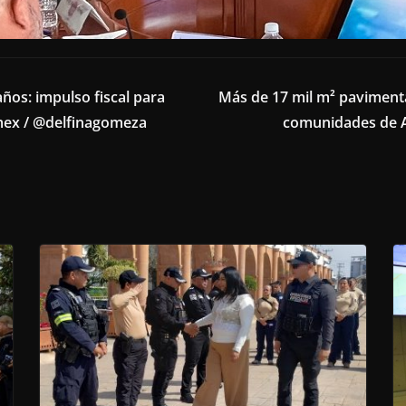
años: impulso fiscal para
Más de 17 mil m² paviment
omex / @delfinagomeza
comunidades de A