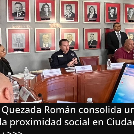
os Quezada Román consolida u
la proximidad social en Ciud
u >>>