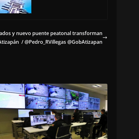
ados y nuevo puente peatonal transforman
tizapán / @Pedro_RVillegas @GobAtizapan