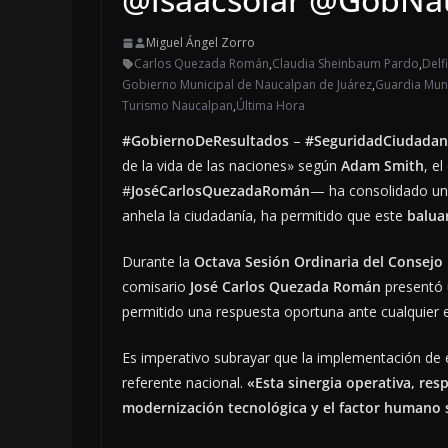
Miguel Ángel Zorro
Carlos Quezada Román
,
Claudia Sheinbaum Pardo
,
Delf
Gobierno Municipal de Naucalpan de Juárez
,
Guardia Mun
Turismo Naucalpan
,
Última Hora
#GobiernoDeResultados
–
#SeguridadCiudada
de la vida de las naciones» según
Adam Smith
, el
#
JoséCarlosQuezadaRomán
— ha consolidado u
anhela la ciudadanía, ha permitido que este
balua
Durante la
Octava Sesión Ordinaria del Consejo
comisario
José Carlos Quezada Román
presentó
permitido una respuesta oportuna ante cualquier e
Es imperativo subrayar que la implementación de 
referente nacional.
«Esta sinergia operativa, res
modernización tecnológica y el factor humano s