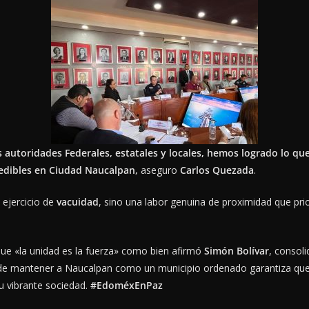
las autoridades Federales, estatales y locales, hemos logrado lo q
medibles en Ciudad Naucalpan,
aseguro
Carlos Quezada
.
 ejercicio de
vacuidad
, sino una labor genuina de proximidad que prior
que «la unidad es la fuerza» como bien afirmó
Simón Bolívar
, consol
e mantener a Naucalpan como un municipio ordenado garantiza que la
su vibrante sociedad.
#EdoméxEnPaz