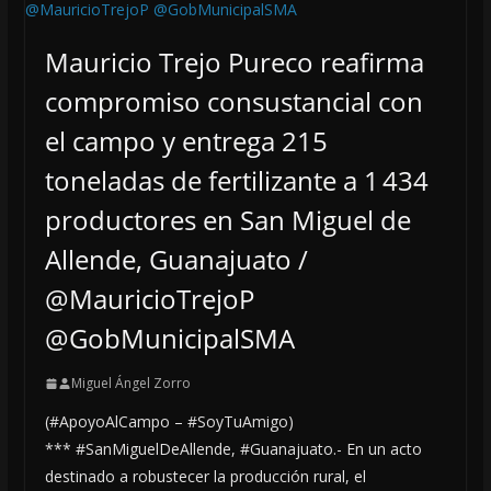
Mauricio Trejo Pureco reafirma
compromiso consustancial con
el campo y entrega 215
toneladas de fertilizante a 1 434
productores en San Miguel de
Allende, Guanajuato /
@MauricioTrejoP
@GobMunicipalSMA
Miguel Ángel Zorro
(#ApoyoAlCampo – #SoyTuAmigo)
*** #SanMiguelDeAllende, #Guanajuato.- En un acto
destinado a robustecer la producción rural, el