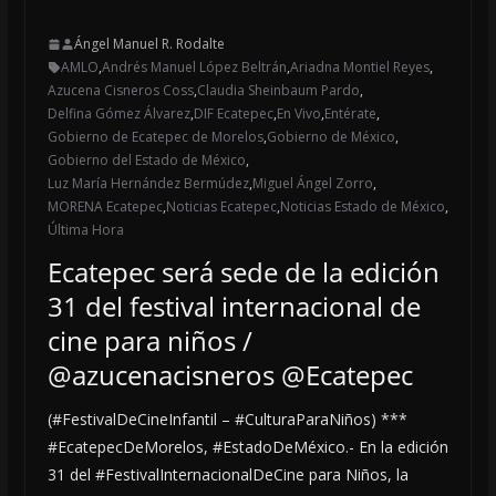
Ángel Manuel R. Rodalte
AMLO
,
Andrés Manuel López Beltrán
,
Ariadna Montiel Reyes
,
Azucena Cisneros Coss
,
Claudia Sheinbaum Pardo
,
Delfina Gómez Álvarez
,
DIF Ecatepec
,
En Vivo
,
Entérate
,
Gobierno de Ecatepec de Morelos
,
Gobierno de México
,
Gobierno del Estado de México
,
Luz María Hernández Bermúdez
,
Miguel Ángel Zorro
,
MORENA Ecatepec
,
Noticias Ecatepec
,
Noticias Estado de México
,
Última Hora
Ecatepec será sede de la edición
31 del festival internacional de
cine para niños /
@azucenacisneros @Ecatepec
(#FestivalDeCineInfantil – #CulturaParaNiños) ***
#EcatepecDeMorelos, #EstadoDeMéxico.- En la edición
31 del #FestivalInternacionalDeCine para Niños, la