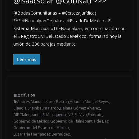
@isaacsolar @GobNau >>>
(#BodasComunitarias – #CertezaJurídica)
*** #NaucalpanDeJuárez, #EstadoDeMéxico.- El
Sistema Municipal #DIFNaucalpan, en coordinación con
el #RegistroCivilDelEstadoDeMéxico, formalizó hoy la
unión de 300 parejas mediante
Leer más
difusion
Andrés Manuel López Beltrán
,
Ariadna Montiel Reyes
,
Claudia Sheinbaum Pardo
,
Delfina Gómez Álvarez
,
DIF Tlalnepantla
,
El Mexiquense VIP
,
En Vivo
,
Entérate
,
Gobierno de México
,
Gobierno de Tlalnepantla de Baz
,
Gobierno del Estado de México
,
Luz María Hernández Bermúdez
,