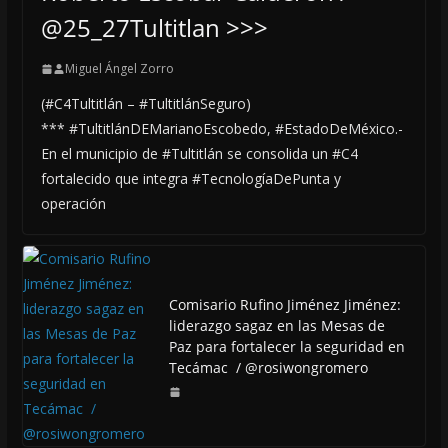
@25_27Tultitlan >>>
Miguel Ángel Zorro
(#C4Tultitlán – #TultitlánSeguro)
*** #TultitlánDEMarianoEscobedo, #EstadoDeMéxico.-
En el municipio de #Tultitlán se consolida un #C4
fortalecido que integra #TecnologíaDePunta y
operación
Comisario Rufino Jiménez Jiménez:
liderazgo sagaz en las Mesas de
Paz para fortalecer la seguridad en
Tecámac / @rosiwongromero