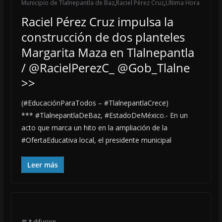
Municipio de Tlalnepantla de Baz
,
Raciel Pérez Cruz
,
Última Hora
Raciel Pérez Cruz impulsa la
construcción de dos planteles
Margarita Maza en Tlalnepantla
/ @RacielPerezC_ @Gob_Tlalne
>>
(#EducaciónParaTodos – #TlalnepantlaCrece)
*** #TlalnepantlaDeBaz, #EstadoDeMéxico.- En un
acto que marca un hito en la ampliación de la
#OfertaEducativa local, el presidente municipal
Leer más
difusion