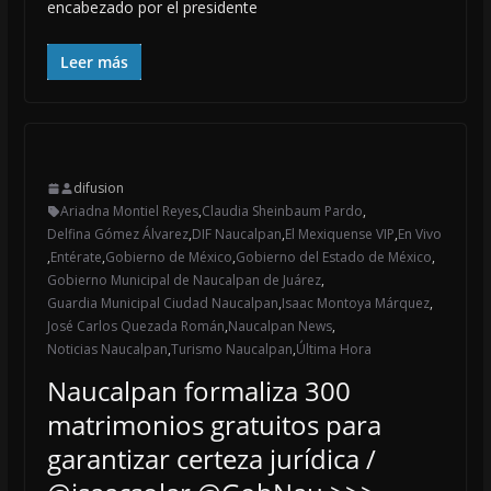
encabezado por el presidente
Leer más
difusion
Ariadna Montiel Reyes
,
Claudia Sheinbaum Pardo
,
Delfina Gómez Álvarez
,
DIF Naucalpan
,
El Mexiquense VIP
,
En Vivo
,
Entérate
,
Gobierno de México
,
Gobierno del Estado de México
,
Gobierno Municipal de Naucalpan de Juárez
,
Guardia Municipal Ciudad Naucalpan
,
Isaac Montoya Márquez
,
José Carlos Quezada Román
,
Naucalpan News
,
Noticias Naucalpan
,
Turismo Naucalpan
,
Última Hora
Naucalpan formaliza 300
matrimonios gratuitos para
garantizar certeza jurídica /