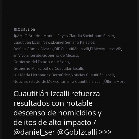
difusion
AMLO
,
Ariadna Montiel Reyes
,
Claudia Sheinbaum Pardo
,
Cuautitlán Izcalli News
,
Daniel Serrano Palacios
,
Delfina Gómez Álvarez
,
DIF Cuautitlán Izcalli
,
El Mexiquense VIP
,
En Vivo
,
Entérate
,
Gobierno de México
,
Gobierno del Estado de México
,
Gobierno Municipal de Cuautitlán Izcalli
,
Luz María Hernández Bermúdez
,
Noticias Cuautitlán Izcalli
,
Noticias Estado de México
,
turismo Cuautitlán Izcalli
,
Última Hora
Cuautitlán Izcalli refuerza
resultados con notable
descenso de homicidios y
delitos de alto impacto /
@daniel_ser @GobIzcalli >>>