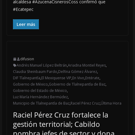
alcaldesa #AzucenaCisnerosCoss confirmó que
#Ecatepec
Leer más
difusion
Andrés Manuel López Beltrán
,
Ariadna Montiel Reyes
,
Claudia Sheinbaum Pardo
,
Delfina Gómez Álvarez
,
DIF Tlalnepantla
,
El Mexiquense VIP
,
En Vivo
,
Entérate
,
Gobierno de México
,
Gobierno de Tlalnepantla de Baz
,
Gobierno del Estado de México
,
Luz María Hernández Bermúdez
,
Municipio de Tlalnepantla de Baz
,
Raciel Pérez Cruz
,
Última Hora
Raciel Pérez Cruz fortalece la
gestión territorial; Cabildo
nombra jefes de sector y dona