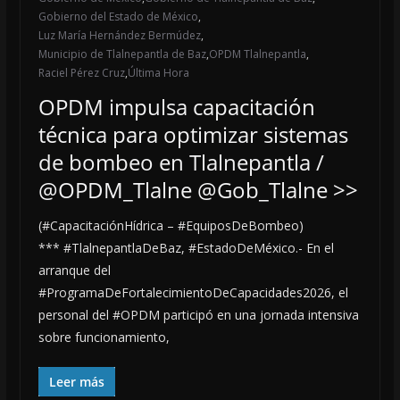
Gobierno del Estado de México
,
Luz María Hernández Bermúdez
,
Municipio de Tlalnepantla de Baz
,
OPDM Tlalnepantla
,
Raciel Pérez Cruz
,
Última Hora
OPDM impulsa capacitación
técnica para optimizar sistemas
de bombeo en Tlalnepantla /
@OPDM_Tlalne @Gob_Tlalne >>
(#CapacitaciónHídrica – #EquiposDeBombeo)
*** #TlalnepantlaDeBaz, #EstadoDeMéxico.- En el
arranque del
#ProgramaDeFortalecimientoDeCapacidades2026, el
personal del #OPDM participó en una jornada intensiva
sobre funcionamiento,
Leer más