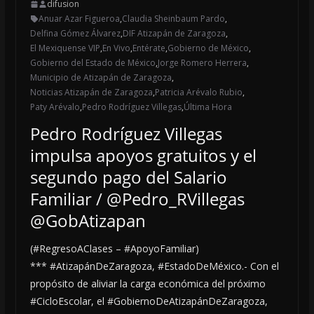
difusion
Anuar Azar Figueroa
,
Claudia Sheinbaum Pardo
,
Delfina Gómez Álvarez
,
DIF Atizapán de Zaragoza
,
El Mexiquense VIP
,
En Vivo
,
Entérate
,
Gobierno de México
,
Gobierno del Estado de México
,
Jorge Romero Herrera
,
Municipio de Atizapán de Zaragoza
,
Noticias Atizapán de Zaragoza
,
Patricia Arévalo Rubio
,
Paty Arévalo
,
Pedro Rodríguez Villegas
,
Última Hora
Pedro Rodríguez Villegas
impulsa apoyos gratuitos y el
segundo pago del Salario
Familiar / @Pedro_RVillegas
@GobAtizapan
(#RegresoAClases – #ApoyoFamiliar)
*** #AtizapánDeZaragoza, #EstadoDeMéxico.- Con el
propósito de aliviar la carga económica del próximo
#CicloEscolar, el #GobiernoDeAtizapánDeZaragoza,