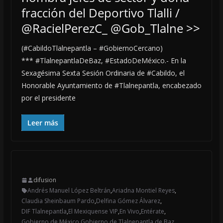
fracción del Deportivo Tlalli /
@RacielPerezC_ @Gob_Tlalne >>
(#CabildoTlalnepantla – #GobiernoCercano)
*** #TlalnepantlaDeBaz, #EstadoDeMéxico.- En la
Sexagésima Sexta Sesión Ordinaria de #Cabildo, el
Honorable Ayuntamiento de #Tlalnepantla, encabezado
por el presidente
Leer más
difusion
Andrés Manuel López Beltrán
,
Ariadna Montiel Reyes
,
Claudia Sheinbaum Pardo
,
Delfina Gómez Álvarez
,
DIF Tlalnepantla
,
El Mexiquense VIP
,
En Vivo
,
Entérate
,
Gobierno de México
,
Gobierno de Tlalnepantla de Baz
,