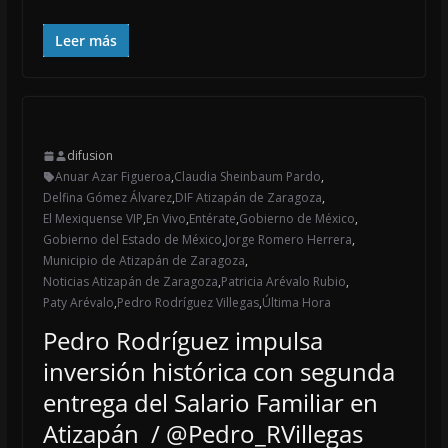
Leer más
difusion
Anuar Azar Figueroa
,
Claudia Sheinbaum Pardo
,
Delfina Gómez Álvarez
,
DIF Atizapán de Zaragoza
,
El Mexiquense VIP
,
En Vivo
,
Entérate
,
Gobierno de México
,
Gobierno del Estado de México
,
Jorge Romero Herrera
,
Municipio de Atizapán de Zaragoza
,
Noticias Atizapán de Zaragoza
,
Patricia Arévalo Rubio
,
Paty Arévalo
,
Pedro Rodríguez Villegas
,
Última Hora
Pedro Rodríguez impulsa
inversión histórica con segunda
entrega del Salario Familiar en
Atizapán / @Pedro_RVillegas