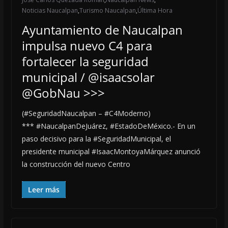
Noticias Naucalpan
,
Turismo Naucalpan
,
Última Hora
Ayuntamiento de Naucalpan
impulsa nuevo C4 para
fortalecer la seguridad
municipal / @isaacsolar
@GobNau >>>
(#SeguridadNaucalpan – #C4Moderno)
*** #NaucalpanDeJuárez, #EstadoDeMéxico.- En un
paso decisivo para la #SeguridadMunicipal, el
presidente municipal #IsaacMontoyaMárquez anunció
la construcción del nuevo Centro
Leer más