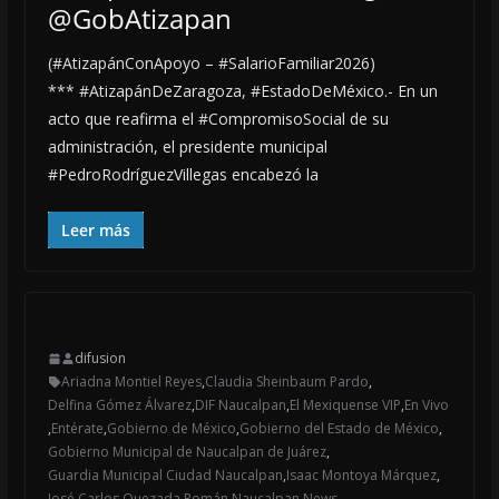
@GobAtizapan
(#AtizapánConApoyo – #SalarioFamiliar2026)
*** #AtizapánDeZaragoza, #EstadoDeMéxico.- En un
acto que reafirma el #CompromisoSocial de su
administración, el presidente municipal
#PedroRodríguezVillegas encabezó la
Leer más
difusion
Ariadna Montiel Reyes
,
Claudia Sheinbaum Pardo
,
Delfina Gómez Álvarez
,
DIF Naucalpan
,
El Mexiquense VIP
,
En Vivo
,
Entérate
,
Gobierno de México
,
Gobierno del Estado de México
,
Gobierno Municipal de Naucalpan de Juárez
,
Guardia Municipal Ciudad Naucalpan
,
Isaac Montoya Márquez
,
José Carlos Quezada Román
,
Naucalpan News
,