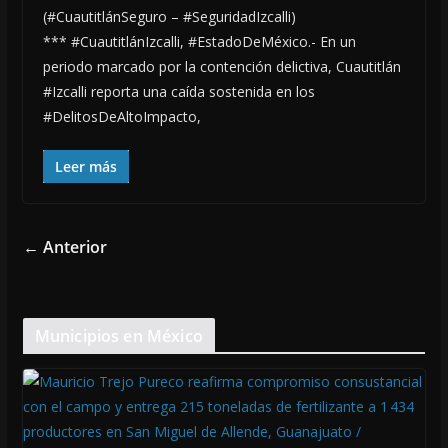
(#CuautitlánSeguro – #SeguridadIzcalli)
*** #CuautitlánIzcalli, #EstadoDeMéxico.- En un
periodo marcado por la contención delictiva, Cuautitlán
#Izcalli reporta una caída sostenida en los
#DelitosDeAltoImpacto,
Leer más
← Anterior
Municipios en México