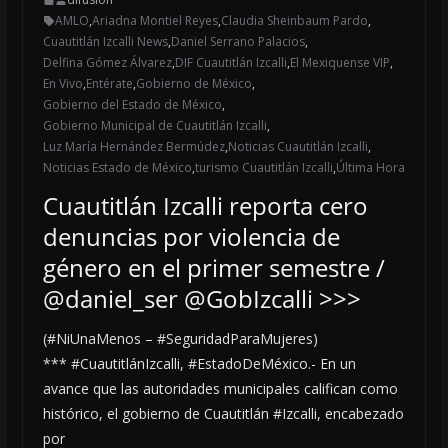
AMLO
,
Ariadna Montiel Reyes
,
Claudia Sheinbaum Pardo
,
Cuautitlán Izcalli News
,
Daniel Serrano Palacios
,
Delfina Gómez Álvarez
,
DIF Cuautitlán Izcalli
,
El Mexiquense VIP
,
En Vivo
,
Entérate
,
Gobierno de México
,
Gobierno del Estado de México
,
Gobierno Municipal de Cuautitlán Izcalli
,
Luz María Hernández Bermúdez
,
Noticias Cuautitlán Izcalli
,
Noticias Estado de México
,
turismo Cuautitlán Izcalli
,
Última Hora
Cuautitlán Izcalli reporta cero
denuncias por violencia de
género en el primer semestre /
@daniel_ser @GobIzcalli >>>
(#NiUnaMenos – #SeguridadParaMujeres)
*** #CuautitlánIzcalli, #EstadoDeMéxico.- En un
avance que las autoridades municipales califican como
histórico, el gobierno de Cuautitlán #Izcalli, encabezado
por