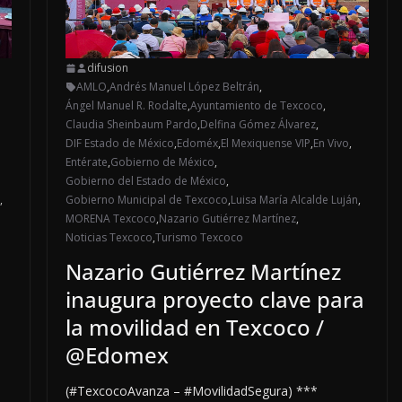
difusion
AMLO
,
Andrés Manuel López Beltrán
,
Ángel Manuel R. Rodalte
,
Ayuntamiento de Texcoco
,
Claudia Sheinbaum Pardo
,
Delfina Gómez Álvarez
,
DIF Estado de México
,
Edoméx
,
El Mexiquense VIP
,
En Vivo
,
Entérate
,
Gobierno de México
,
Gobierno del Estado de México
,
,
Gobierno Municipal de Texcoco
,
Luisa María Alcalde Luján
,
MORENA Texcoco
,
Nazario Gutiérrez Martínez
,
Noticias Texcoco
,
Turismo Texcoco
Nazario Gutiérrez Martínez
inaugura proyecto clave para
la movilidad en Texcoco /
@Edomex
(#TexcocoAvanza – #MovilidadSegura) ***