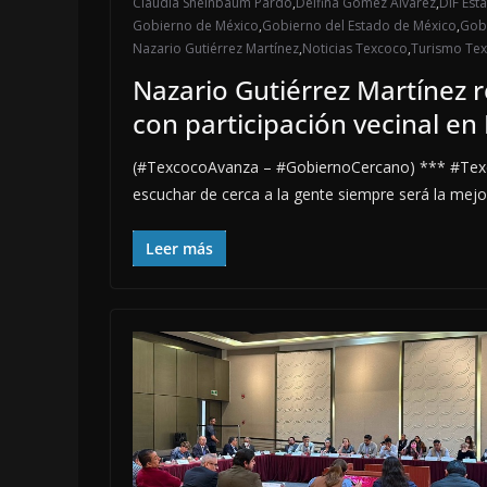
Claudia Sheinbaum Pardo
,
Delfina Gómez Álvarez
,
DIF Est
Gobierno de México
,
Gobierno del Estado de México
,
Gobi
Nazario Gutiérrez Martínez
,
Noticias Texcoco
,
Turismo Te
Nazario Gutiérrez Martínez 
con participación vecinal en
(#TexcocoAvanza – #GobiernoCercano) *** #Texc
escuchar de cerca a la gente siempre será la mejo
Leer más