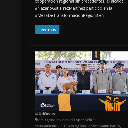
cooperación regional sin precedentes, el alcalde
#NazarioGutiérrezMartínez participó en la
#MesaDeTransformaciónRegión3 en
Leer más
difusion
AMLO
,
Andrés Manuel López Beltrán
,
Ayuntamiento de Texcoco
,
Claudia Sheinbaum Pardo
,