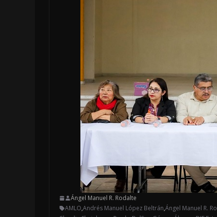
Ángel Manuel R. Rodalte
AMLO
,
Andrés Manuel López Beltrán
,
Ángel Manuel R. Ro