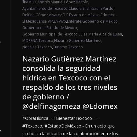
AMLO
,
Andrés Manuel López Beltrán
,
Ayuntamiento de Texcoco
,
Claudia Sheinbaum Pardo
,
Delfina Gómez Álvarez
,
DIF Estado de México
,
Edoméx
,
El Mexiquense VIP
,
En Vivo
,
Entérate
,
Gobierno de México
,
Gobierno del Estado de México
,
Gobierno Municipal de Texcoco
,
Luisa María Alcalde Luján
,
,
MORENA Texcoco
,
Nazario Gutiérrez Martínez
,
Noticias Texcoco
,
Turismo Texcoco
Nazario Gutiérrez Martínez
consolida la seguridad
hídrica en Texcoco con el
respaldo de los tres niveles
de gobierno /
@delfinagomeza @Edomex
#ObraHídrica – #BienestarTexcoco —–
#Texcoco, #EstadoDeMéxico.- En un acto que
e
simboliza la eficacia de la colaboración entre los