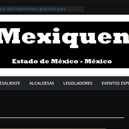
iza 300 matrimonios gratuitos para
a jurídica / @isaacsolar @GobNau >>>
iza la respuesta y la prevención en el
a el comisario Roberto Escobar Calderón /
>>>
illegas impulsa apoyos gratuitos y el
Salario Familiar / @Pedro_RVillegas
 Pardo impulsa plan para fortalecer la
tica / @Claudiashein @GobiernoMX >>>
rsos para talleres y polvorines buscan
 formalizar el sector / @delfinagomeza
ESALIENTE
ALCALDESAS
LEGISLADORES
EVENTOS ESP