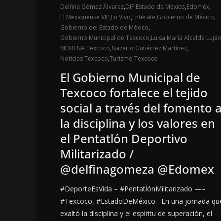
Delfina Gómez Álvarez
,
DIF Estado de México
,
Edoméx
,
El Mexiquense VIP
,
En Vivo
,
Entérate
,
Gobierno de México
,
Gobierno del Estado de México
,
Gobierno Municipal de Texcoco
,
Luisa María Alcalde Luján
MORENA Texcoco
,
Nazario Gutiérrez Martínez
,
Noticias Texcoco
,
Turismo Texcoco
El Gobierno Municipal de
Texcoco fortalece el tejido
social a través del fomento 
la disciplina y los valores en
el Pentatlón Deportivo
Militarizado /
@delfinagomeza @Edomex
#DeporteEsVida – #PentatlónMilitarizado —–
#Texcoco, #EstadoDeMéxico.- En una jornada qu
exaltó la disciplina y el espíritu de superación, el