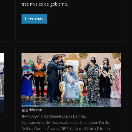
tres niveles de gobierno,
Leer más
difusion
AMLO
,
Andrés Manuel López Beltrán
,
Ayuntamiento de Texcoco
,
Claudia Sheinbaum Pardo
,
Delfina Gómez Álvarez
,
DIF Estado de México
,
Edoméx
,