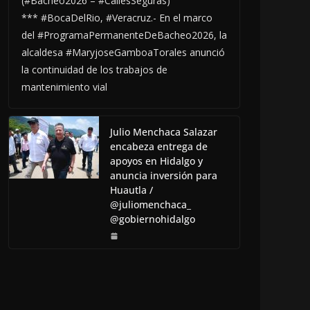
(#Bacheo2026 – #CallesSeguras)
*** #BocaDelRio, #Veracruz.- En el marco
del #ProgramaPermanenteDeBacheo2026, la
alcaldesa #MaryjoseGamboaTorales anunció
la continuidad de los trabajos de
mantenimiento vial
Julio Menchaca Salazar
encabeza entrega de
apoyos en Hidalgo y
anuncia inversión para
Huautla /
@juliomenchaca_
@gobiernohidalgo