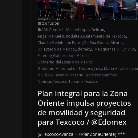
difusion
AMLO
,
Andrés Manuel López Beltrán
,
Ángel Manuel R. Rodalte
,
Ayuntamiento de Texcoco
,
Claudia Sheinbaum Pardo
,
Delfina Gómez Álvarez
,
DIF Estado de México
,
Edoméx
,
El Mexiquense VIP
,
En Vivo
,
Entérate
,
Gobierno de México
,
Gobierno del Estado de México
,
Gobierno Municipal de Texcoco
,
Luisa María Alcalde Luján
MORENA Texcoco
,
Nazario Gutiérrez Martínez
,
Noticias Texcoco
,
Turismo Texcoco
Plan Integral para la Zona
Oriente impulsa proyectos
de movilidad y seguridad
para Texcoco / @Edomex
(#TexcocoAvanza – #PlanZonaOriente) ***