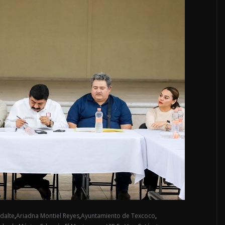
dalte
,
Ariadna Montiel Reyes
,
Ayuntamiento de Texcoco
,