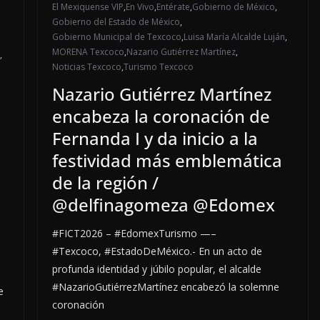
El Mexiquense VIP
,
En Vivo
,
Entérate
,
Gobierno de México
,
Gobierno del Estado de México
,
Gobierno Municipal de Texcoco
,
Luisa María Alcalde Luján
,
MORENA Texcoco
,
Nazario Gutiérrez Martínez
,
,
Noticias Texcoco
,
Turismo Texcoco
Nazario Gutiérrez Martínez
encabeza la coronación de
Fernanda I y da inicio a la
a
festividad más emblemática
de la región /
@delfinagomeza @Edomex
#FICT2026 – #EdomexTurismo —–
#Texcoco, #EstadoDeMéxico.- En un acto de
profunda identidad y júbilo popular, el alcalde
#NazarioGutiérrezMartínez encabezó la solemne
e
coronación