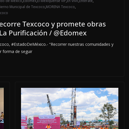
ado de México
,
Edoméx
,
El Mexiquense VIP
,
En Vivo
,
Entérate
,
erno Municipal de Texcoco
,
MORENA Texcoco
,
xcoco
recorre Texcoco y promete obras
 La Purificación / @Edomex
oco, #EstadoDeMéxico.- “Recorrer nuestras comunidades y
r forma de seguir