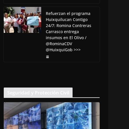
Refuerzan el programa
Huixquilucan Contigo
24/7: Romina Contreras
Carrasco entrega
insumos en El Olivo /
@RominaCDV
@HuixquiGob >>>
Seguridad y Protección Civil