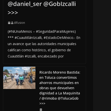
@daniel_ser @GobIzcalli
>>>
difusion
(#NiUnaMenos – #SeguridadParaMujeres)
*** #CuautitlánIzcalli, #EstadoDeMéxico.- En
un avance que las autoridades municipales
califican como histórico, el gobierno de
Cuautitlán #Izcalli, encabezado por
Ricardo Moreno Bastida:
en Toluca convertimos
ahorros municipales en
obras que devuelven
dignidad a La Maquinita
/ @rimoba @TolucaGob
>>>