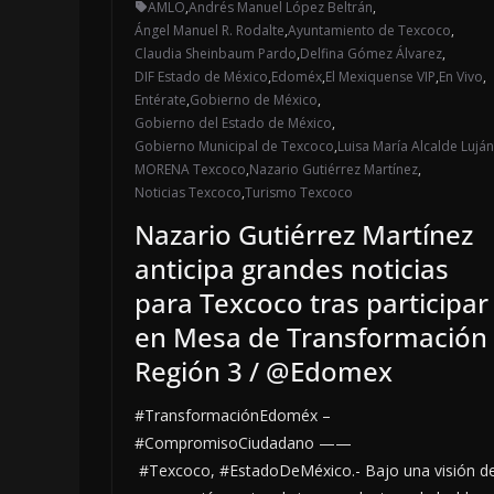
AMLO
,
Andrés Manuel López Beltrán
,
Ángel Manuel R. Rodalte
,
Ayuntamiento de Texcoco
,
Claudia Sheinbaum Pardo
,
Delfina Gómez Álvarez
,
DIF Estado de México
,
Edoméx
,
El Mexiquense VIP
,
En Vivo
,
Entérate
,
Gobierno de México
,
Gobierno del Estado de México
,
Gobierno Municipal de Texcoco
,
Luisa María Alcalde Luján
MORENA Texcoco
,
Nazario Gutiérrez Martínez
,
Noticias Texcoco
,
Turismo Texcoco
Nazario Gutiérrez Martínez
anticipa grandes noticias
para Texcoco tras participar
en Mesa de Transformación
Región 3 / @Edomex
#TransformaciónEdoméx –
#CompromisoCiudadano ——
#Texcoco, #EstadoDeMéxico.- Bajo una visión d