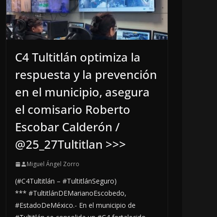
C4 Tultitlán optimiza la
respuesta y la prevención
en el municipio, asegura
el comisario Roberto
Escobar Calderón /
@25_27Tultitlan >>>
Miguel Ángel Zorro
(#C4Tultitlán – #TultitlánSeguro)
*** #TultitlánDEMarianoEscobedo,
#EstadoDeMéxico.- En el municipio de