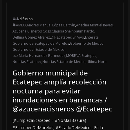
difusion
AMLO
,
Andrés Manuel López Beltrán
,
Ariadna Montiel Reyes
,
Azucena Cisneros Coss
,
Claudia Sheinbaum Pardo
,
Delfina Gómez Álvarez
,
DIF Ecatepec
,
En Vivo
,
Entérate
,
Gobierno de Ecatepec de Morelos
,
Gobierno de México
,
Gobierno del Estado de México
,
Luz María Hernández Bermúdez
,
MORENA Ecatepec
,
Noticias Ecatepec
,
Noticias Estado de México
,
Última Hora
Gobierno municipal de
Ecatepec amplía recolección
nocturna para evitar
inundaciones en barrancas /
@azucenacisneros @Ecatepec
(#LimpiezaEcatepec – #NoMásBasura)
#EcatepecDeMorelos, #EstadoDeMéxico.- En la