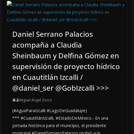
Daniel Serrano Palacios
acompaña a Claudia
Sheinbaum y Delfina Gómez en
supervisión de proyecto hídrico
en Cuautitlán Izcalli /
@daniel_ser @GobIzcalli >>>
Miguel Ángel Zorro
(#AguaParaIzcalli #LagoDeGuadalupe)
*** #CuautitlánIzcalli, #EstadoDeMéxico.- En una
jornada histórica para el municipio, el presidente
municipal #DanielSerranoPalacios recibió a la