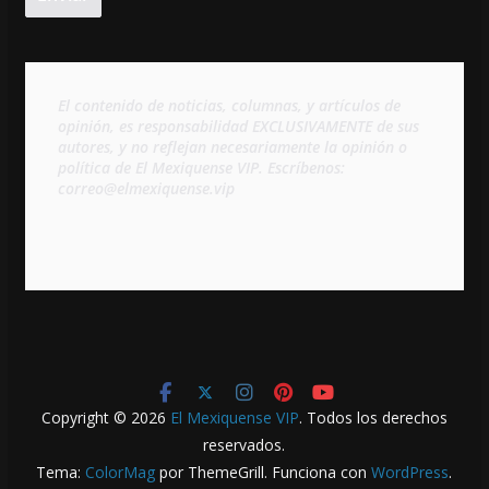
El contenido de noticias, columnas, y artículos de 
opinión, es responsabilidad EXCLUSIVAMENTE de sus 
autores, y no reflejan necesariamente la opinión o 
política de El Mexiquense VIP. Escríbenos: 
correo@elmexiquense.vip
Copyright © 2026
El Mexiquense VIP
. Todos los derechos
reservados.
Tema:
ColorMag
por ThemeGrill. Funciona con
WordPress
.