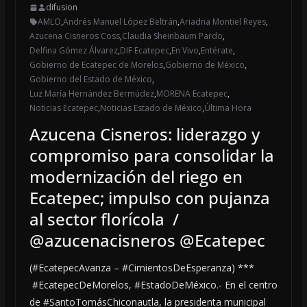
difusion
AMLO
,
Andrés Manuel López Beltrán
,
Ariadna Montiel Reyes
,
Azucena Cisneros Coss
,
Claudia Sheinbaum Pardo
,
Delfina Gómez Álvarez
,
DIF Ecatepec
,
En Vivo
,
Entérate
,
Gobierno de Ecatepec de Morelos
,
Gobierno de México
,
Gobierno del Estado de México
,
Luz María Hernández Bermúdez
,
MORENA Ecatepec
,
Noticias Ecatepec
,
Noticias Estado de México
,
Última Hora
Azucena Cisneros: liderazgo y
compromiso para consolidar la
modernización del riego en
Ecatepec; impulso con pujanza
al sector florícola /
@azucenacisneros @Ecatepec
(#EcatepecAvanza – #CimientosDeEsperanza) ***
#EcatepecDeMorelos, #EstadoDeMéxico.- En el centro
de #SantoTomásChiconautla, la presidenta municipal