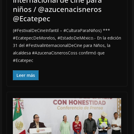
niños / @azucenacisneros
@Ecatepec
(#FestivalDeCineInfantil – #CulturaParaNiños) ***
#EcatepecDeMorelos, #EstadoDeMéxico.- En la edición
31 del #FestivalInternacionalDeCine para Niños, la
alcaldesa #AzucenaCisnerosCoss confirmó que
#Ecatepec
Leer más