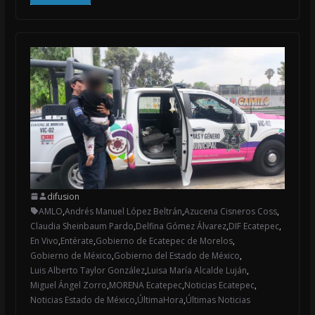
difusion
AMLO
,
Andrés Manuel López Beltrán
,
Azucena Cisneros Coss
,
Claudia Sheinbaum Pardo
,
Delfina Gómez Álvarez
,
DIF Ecatepec
,
En Vivo
,
Entérate
,
Gobierno de Ecatepec de Morelos
,
Gobierno de México
,
Gobierno del Estado de México
,
Luis Alberto Taylor González
,
Luisa María Alcalde Luján
,
Miguel Ángel Zorro
,
MORENA Ecatepec
,
Noticias Ecatepec
,
Noticias Estado de México
,
ÚltimaHora
,
Últimas Noticias