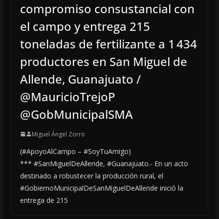
compromiso consustancial con
el campo y entrega 215
toneladas de fertilizante a 1 434
productores en San Miguel de
Allende, Guanajuato /
@MauricioTrejoP
@GobMunicipalSMA
Miguel Ángel Zorro
(#ApoyoAlCampo – #SoyTuAmigo)
*** #SanMiguelDeAllende, #Guanajuato.- En un acto
destinado a robustecer la producción rural, el
#GobiernoMunicipalDeSanMiguelDeAllende inició la
entrega de 215