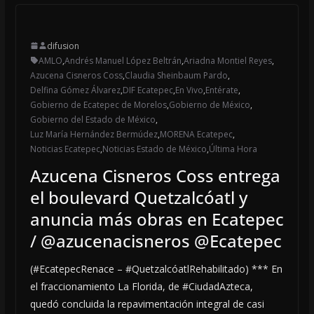
difusion
AMLO
,
Andrés Manuel López Beltrán
,
Ariadna Montiel Reyes
,
Azucena Cisneros Coss
,
Claudia Sheinbaum Pardo
,
Delfina Gómez Álvarez
,
DIF Ecatepec
,
En Vivo
,
Entérate
,
Gobierno de Ecatepec de Morelos
,
Gobierno de México
,
Gobierno del Estado de México
,
Luz María Hernández Bermúdez
,
MORENA Ecatepec
,
Noticias Ecatepec
,
Noticias Estado de México
,
Última Hora
Azucena Cisneros Coss entrega
el boulevard Quetzalcóatl y
anuncia más obras en Ecatepec
/ @azucenacisneros @Ecatepec
(#EcatepecRenace – #QuetzalcóatlRehabilitado) *** En
el fraccionamiento La Florida, de #CiudadAzteca,
quedó concluida la repavimentación integral de casi