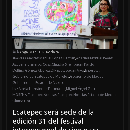
Ángel Manuel R. Rodalte
AMLO
,
Andrés Manuel López Beltrán
,
Ariadna Montiel Reyes
,
Azucena Cisneros Coss
,
Claudia Sheinbaum Pardo
,
Delfina Gómez Álvarez
,
DIF Ecatepec
,
En Vivo
,
Entérate
,
Gobierno de Ecatepec de Morelos
,
Gobierno de México
,
Gobierno del Estado de México
,
Luz María Hernández Bermúdez
,
Miguel Ángel Zorro
,
MORENA Ecatepec
,
Noticias Ecatepec
,
Noticias Estado de México
,
Última Hora
Ecatepec será sede de la
edición 31 del festival
internacional de cine para