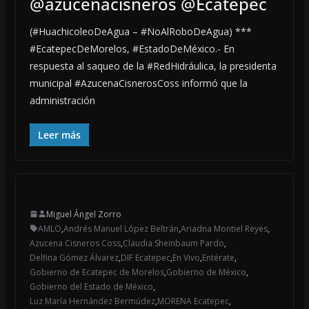
@azucenacisneros @Ecatepec
(#HuachicoleoDeAgua – #NoAlRoboDeAgua) ***
#EcatepecDeMorelos, #EstadoDeMéxico.- En
respuesta al saqueo de la #RedHidráulica, la presidenta
municipal #AzucenaCisnerosCoss informó que la
administración
Leer más
Miguel Ángel Zorro
AMLO
,
Andrés Manuel López Beltrán
,
Ariadna Montiel Reyes
,
Azucena Cisneros Coss
,
Claudia Sheinbaum Pardo
,
Delfina Gómez Álvarez
,
DIF Ecatepec
,
En Vivo
,
Entérate
,
Gobierno de Ecatepec de Morelos
,
Gobierno de México
,
Gobierno del Estado de México
,
Luz María Hernández Bermúdez
,
MORENA Ecatepec
,