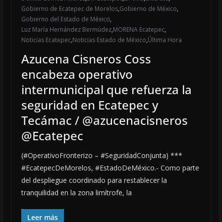
Gobierno de Ecatepec de Morelos
,
Gobierno de México
,
Gobierno del Estado de México
,
Luz María Hernández Bermúdez
,
MORENA Ecatepec
,
Noticias Ecatepec
,
Noticias Estado de México
,
Última Hora
Azucena Cisneros Coss
encabeza operativo
intermunicipal que refuerza la
seguridad en Ecatepec y
Tecámac / @azucenacisneros
@Ecatepec
(#OperativoFronterizo – #SeguridadConjunta) ***
#EcatepecDeMorelos, #EstadoDeMéxico.- Como parte
del despliegue coordinado para restablecer la
tranquilidad en la zona limítrofe, la
Leer más