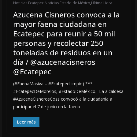
Noticias Ecatepec
,
Noticias Estado de México
,
Última Hora
Azucena Cisneros convoca a la
mayor faena ciudadana en
Ecatepec para reunir a 50 mil
personas y recolectar 250
toneladas de residuos en un
día / @azucenacisneros
@Ecatepec
(#FaenaMasiva – #EcatepecLimpio) ***
#EcatepecDeMorelos, #EstadoDeMéxico.- La alcaldesa
#AzucenaCisnerosCoss convocó a la ciudadanía a
participar el 7 de junio en la faena
Leer más