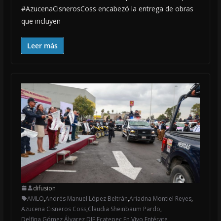
#AzucenaCisnerosCoss encabezó la entrega de obras
que incluyen
Leer más
difusion
AMLO
,
Andrés Manuel López Beltrán
,
Ariadna Montiel Reyes
,
Azucena Cisneros Coss
,
Claudia Sheinbaum Pardo
,
Delfina Gómez Álvarez
,
DIF Ecatepec
,
En Vivo
,
Entérate
,