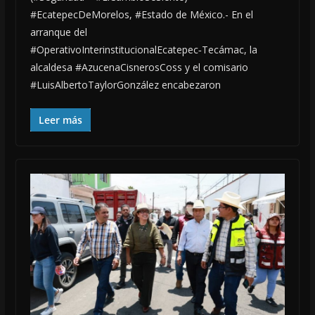
#EcatepecDeMorelos, #Estado de México.- En el
arranque del
#OperativoInterinstitucionalEcatepec‑Tecámac, la
alcaldesa #AzucenaCisnerosCoss y el comisario
#LuisAlbertoTaylorGonzález encabezaron
Leer más