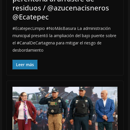
residuos / @azucenacisneros
@Ecatepec
#EcatepecLimpio #NoMásBasura La administración
municipal presentó la ampliación del bajo puente sobre
el #CanalDeCartagena para mitigar el riesgo de
desbordamiento
Leer más