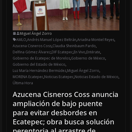
Miguel Ángel Zorro
AMLO
,
Andrés Manuel López Beltrán
,
Ariadna Montiel Reyes
,
Azucena Cisneros Coss
,
Claudia Sheinbaum Pardo
,
Delfina Gómez Álvarez
,
DIF Ecatepec
,
En Vivo
,
Entérate
,
Gobierno de Ecatepec de Morelos
,
Gobierno de México
,
Gobierno del Estado de México
,
Luz María Hernández Bermúdez
,
Miguel Ángel Zorro
,
MORENA Ecatepec
,
Noticias Ecatepec
,
Noticias Estado de México
,
Última Hora
Azucena Cisneros Coss anuncia
ampliación de bajo puente
para evitar desbordes en
Ecatepec; obra busca solución
perentoria al arrastre de