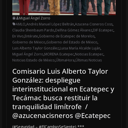
Miguel Ángel Zorro
AMLO
,
Andrés Manuel López Beltrán
,
Azucena Cisneros Coss
,
Claudia Sheinbaum Pardo
,
Delfina Gómez Álvarez
,
DIF Ecatepec
,
En Vivo
,
Entérate
,
Gobierno de Ecatepec de Morelos
,
Gobierno de México
,
Gobierno del Estado de México
,
Luis Alberto Taylor González
,
Luisa María Alcalde Luján
,
Miguel Ángel Zorro
,
MORENA Ecatepec
,
Noticias Ecatepec
,
Noticias Estado de México
,
ÚltimaHora
,
Últimas Noticias
Comisario Luis Alberto Taylor
González: despliegue
interinstitucional en Ecatepec y
Tecámac busca restituir la
tranquilidad limítrofe /
@azucenacisneros @Ecatepec
(#Seguridad – #ElCambioSeSiente) ***