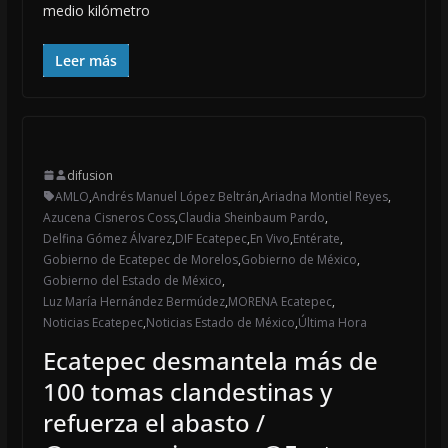
medio kilómetro
Leer más
difusion
AMLO
,
Andrés Manuel López Beltrán
,
Ariadna Montiel Reyes
,
Azucena Cisneros Coss
,
Claudia Sheinbaum Pardo
,
Delfina Gómez Álvarez
,
DIF Ecatepec
,
En Vivo
,
Entérate
,
Gobierno de Ecatepec de Morelos
,
Gobierno de México
,
Gobierno del Estado de México
,
Luz María Hernández Bermúdez
,
MORENA Ecatepec
,
Noticias Ecatepec
,
Noticias Estado de México
,
Última Hora
Ecatepec desmantela más de
100 tomas clandestinas y
refuerza el abasto /