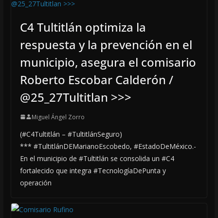
C4 Tultitlán optimiza la
respuesta y la prevención en el
municipio, asegura el comisario
Roberto Escobar Calderón /
@25_27Tultitlan >>>
Miguel Ángel Zorro
(#C4Tultitlán – #TultitlánSeguro)
*** #TultitlánDEMarianoEscobedo, #EstadoDeMéxico.-
En el municipio de #Tultitlán se consolida un #C4
fortalecido que integra #TecnologíaDePunta y
operación