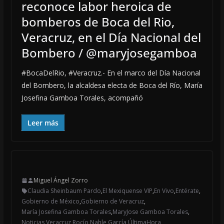
reconoce labor heroica de
bomberos de Boca del Rio,
Veracruz, en el Día Nacional del
Bombero / @maryjosegamboa
#BocaDelRio, #Veracruz.- En el marco del Día Nacional
del Bombero, la alcaldesa electa de Boca del Río, María
Josefina Gamboa Torales, acompañó
Leer más
Miguel Ángel Zorro
Claudia Sheinbaum Pardo
,
El Mexiquense VIP
,
En Vivo
,
Entérate
,
Gobierno de México
,
Gobierno de Veracruz
,
María Josefina Gamboa Torales
,
MaryJose Gamboa Torales
,
Noticias Veracruz
,
Rocío Nahle García
,
ÚltimaHora
,