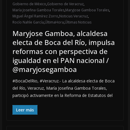
Gobierno de México
,
Gobierno de Veracruz
,
María Josefina Gamboa Torales
,
MaryJose Gamboa Torales
,
Miguel Ángel Ramírez Zorro
,
Noticias Veracruz
,
Rocío Nahle García
,
ÚltimaHora
,
Últimas Noticias
Maryjose Gamboa, alcaldesa
electa de Boca del Río, impulsa
reformas con perspectiva de
igualdad en el PAN nacional /
@maryjosegamboa
#BocaDelRio, #Veracruz.- La alcaldesa electa de Boca
del Río, Veracruz, María Josefina Gamboa Torales,
participó activamente en la Reforma de Estatutos del
Leer más