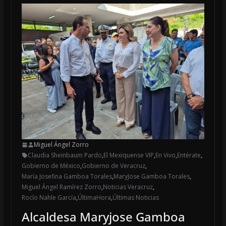
Miguel Ángel Zorro
Claudia Sheinbaum Pardo
,
El Mexiquense VIP
,
En Vivo
,
Entérate
,
Gobierno de México
,
Gobierno de Veracruz
,
María Josefina Gamboa Torales
,
MaryJose Gamboa Torales
,
Miguel Ángel Ramírez Zorro
,
Noticias Veracruz
,
Rocío Nahle García
,
ÚltimaHora
,
Últimas Noticias
Alcaldesa Maryjose Gamboa