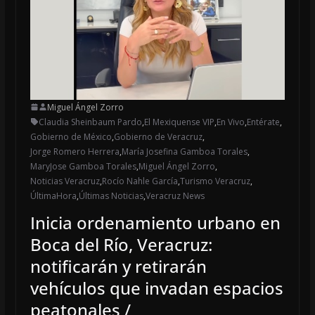
Miguel Ángel Zorro
Claudia Sheinbaum Pardo
,
El Mexiquense VIP
,
En Vivo
,
Entérate
,
Gobierno de México
,
Gobierno de Veracruz
,
Jorge Romero Herrera
,
María Josefina Gamboa Torales
,
MaryJose Gamboa Torales
,
Miguel Ángel Zorro
,
Noticias Veracruz
,
Rocío Nahle García
,
Turismo Veracruz
,
ÚltimaHora
,
Últimas Noticias
,
Veracruz News
Inicia ordenamiento urbano en
Boca del Río, Veracruz:
notificarán y retirarán
vehículos que invadan espacios
peatonales /