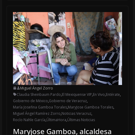
Miguel Ángel Zorro
Claudia Sheinbaum Pardo
,
El Mexiquense VIP
,
En Vivo
,
Entérate
,
Gobierno de México
,
Gobierno de Veracruz
,
María Josefina Gamboa Torales
,
MaryJose Gamboa Torales
,
Miguel Ángel Ramírez Zorro
,
Noticias Veracruz
,
Rocío Nahle García
,
ÚltimaHora
,
Últimas Noticias
Maryjose Gamboa, alcaldesa