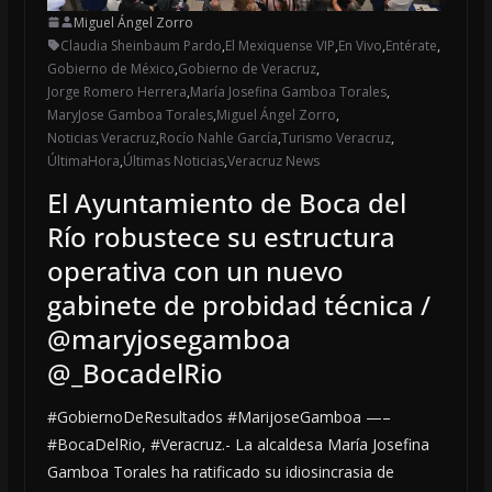
Miguel Ángel Zorro
Claudia Sheinbaum Pardo
,
El Mexiquense VIP
,
En Vivo
,
Entérate
,
Gobierno de México
,
Gobierno de Veracruz
,
Jorge Romero Herrera
,
María Josefina Gamboa Torales
,
MaryJose Gamboa Torales
,
Miguel Ángel Zorro
,
Noticias Veracruz
,
Rocío Nahle García
,
Turismo Veracruz
,
ÚltimaHora
,
Últimas Noticias
,
Veracruz News
El Ayuntamiento de Boca del
Río robustece su estructura
operativa con un nuevo
gabinete de probidad técnica /
@maryjosegamboa
@_BocadelRio
#GobiernoDeResultados #MarijoseGamboa —–
#BocaDelRio, #Veracruz.- La alcaldesa María Josefina
Gamboa Torales ha ratificado su idiosincrasia de