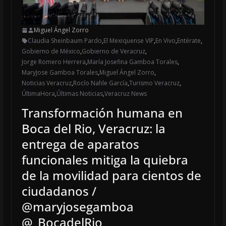
Miguel Ángel Zorro
Claudia Sheinbaum Pardo
,
El Mexiquense VIP
,
En Vivo
,
Entérate
,
Gobierno de México
,
Gobierno de Veracruz
,
Jorge Romero Herrera
,
María Josefina Gamboa Torales
,
MaryJose Gamboa Torales
,
Miguel Ángel Zorro
,
Noticias Veracruz
,
Rocío Nahle García
,
Turismo Veracruz
,
ÚltimaHora
,
Últimas Noticias
,
Veracruz News
Transformación humana en
Boca del Rio, Veracruz: la
entrega de aparatos
funcionales mitiga la quiebra
de la movilidad para cientos de
ciudadanos /
@maryjosegamboa
@_BocadelRio