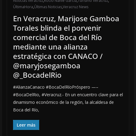
Noticias Veracruz
,
Rocío Nahle García
,
Turismo Veracruz
,
ÚltimaHora
,
Últimas Noticias
,
Veracruz News
En Veracruz, Marijose Gamboa
Torales blinda el porvenir
comercial de Boca del Río
mediante una alianza
estratégica con CANACO /
@maryjosegamboa
@_BocadelRio
#AlianzaCanaco #BocaDelRíoPróspero —–
#BocaDelRio, #Veracruz.- En un encuentro clave para el
dinamismo económico de la región, la alcaldesa de
Boca del Río,
Leer más