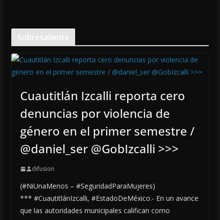
Sobresaliente
Cuautitlán Izcalli reporta cero
denuncias por violencia de
género en el primer semestre /
@daniel_ser @GobIzcalli >>>
difusion
(#NiUnaMenos – #SeguridadParaMujeres)
*** #CuautitlánIzcalli, #EstadoDeMéxico.- En un avance
que las autoridades municipales califican como