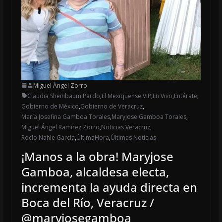
Miguel Ángel Zorro
Claudia Sheinbaum Pardo
,
El Mexiquense VIP
,
En Vivo
,
Entérate
,
Gobierno de México
,
Gobierno de Veracruz
,
María Josefina Gamboa Torales
,
MaryJose Gamboa Torales
,
Miguel Ángel Ramírez Zorro
,
Noticias Veracruz
,
Rocío Nahle García
,
ÚltimaHora
,
Últimas Noticias
¡Manos a la obra! Maryjose
Gamboa, alcaldesa electa,
incrementa la ayuda directa en
Boca del Río, Veracruz /
@maryjosegamboa