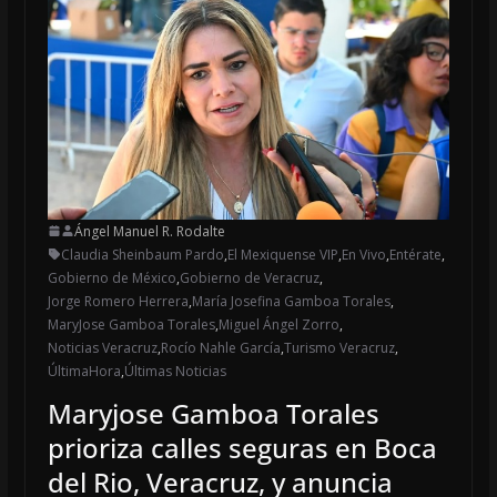
Ángel Manuel R. Rodalte
Claudia Sheinbaum Pardo
,
El Mexiquense VIP
,
En Vivo
,
Entérate
,
Gobierno de México
,
Gobierno de Veracruz
,
Jorge Romero Herrera
,
María Josefina Gamboa Torales
,
MaryJose Gamboa Torales
,
Miguel Ángel Zorro
,
Noticias Veracruz
,
Rocío Nahle García
,
Turismo Veracruz
,
ÚltimaHora
,
Últimas Noticias
Maryjose Gamboa Torales
prioriza calles seguras en Boca
del Rio, Veracruz, y anuncia