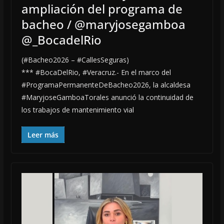
ampliación del programa de
bacheo / @maryjosegamboa
@_BocadelRio
(#Bacheo2026 – #CallesSeguras)
*** #BocaDelRio, #Veracruz.- En el marco del
#ProgramaPermanenteDeBacheo2026, la alcaldesa
#MaryjoseGamboaTorales anunció la continuidad de
los trabajos de mantenimiento vial
Leer más