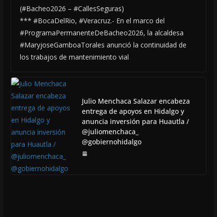
(#Bacheo2026 – #CallesSeguras)
*** #BocaDelRio, #Veracruz.- En el marco del
#ProgramaPermanenteDeBacheo2026, la alcaldesa
#MaryjoseGamboaTorales anunció la continuidad de
los trabajos de mantenimiento vial
Julio Menchaca Salazar encabeza
entrega de apoyos en Hidalgo y
anuncia inversión para Huautla /
@juliomenchaca_
@gobiernohidalgo