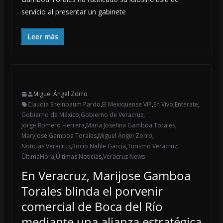
servicio al presentar un gabinete
Leer más
Miguel Ángel Zorro
Claudia Sheinbaum Pardo
,
El Mexiquense VIP
,
En Vivo
,
Entérate
,
Gobierno de México
,
Gobierno de Veracruz
,
Jorge Romero Herrera
,
María Josefina Gamboa Torales
,
MaryJose Gamboa Torales
,
Miguel Ángel Zorro
,
Noticias Veracruz
,
Rocío Nahle García
,
Turismo Veracruz
,
ÚltimaHora
,
Últimas Noticias
,
Veracruz News
En Veracruz, Marijose Gamboa
Torales blinda el porvenir
comercial de Boca del Río
mediante una alianza estratégica