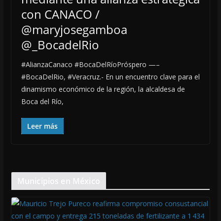
con CANACO /
@maryjosegamboa
@_BocadelRio
#AlianzaCanaco #BocaDelRíoPróspero —–
#BocaDelRio, #Veracruz.- En un encuentro clave para el
dinamismo económico de la región, la alcaldesa de
Boca del Río,
Leer más
Municipios en México