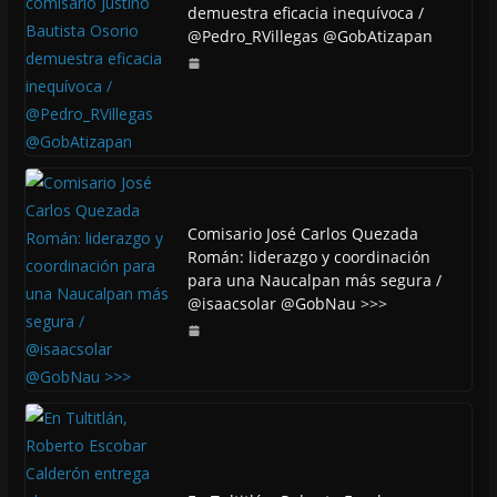
demuestra eficacia inequívoca /
@Pedro_RVillegas @GobAtizapan
Comisario José Carlos Quezada
Román: liderazgo y coordinación
para una Naucalpan más segura /
@isaacsolar @GobNau >>>