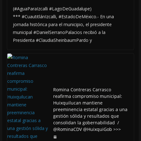
(#AguaParaIzcalli #LagoDeGuadalupe)
*** #CuautitlánIzcalli, #EstadoDeMéxico.- En una
jornada histórica para el municipio, el presidente
municipal #DanielSerranoPalacios recibió a la
Presidenta #ClaudiaSheinbaumPardo y
Romina Contreras Carrasco
reafirma compromiso municipal:
Huixquilucan mantiene
preeminencia estatal gracias a una
gestión sólida y resultados que
consolidan la gobernabilidad /
@RominaCDV @HuixquiGob >>>