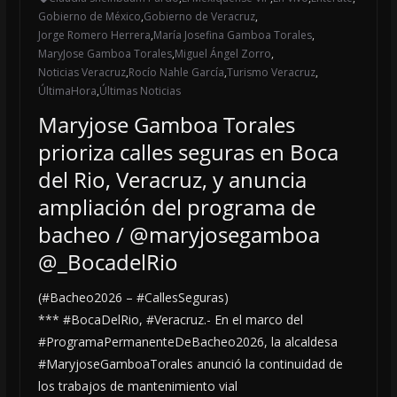
Gobierno de México
,
Gobierno de Veracruz
,
Jorge Romero Herrera
,
María Josefina Gamboa Torales
,
MaryJose Gamboa Torales
,
Miguel Ángel Zorro
,
Noticias Veracruz
,
Rocío Nahle García
,
Turismo Veracruz
,
ÚltimaHora
,
Últimas Noticias
Maryjose Gamboa Torales
prioriza calles seguras en Boca
del Rio, Veracruz, y anuncia
ampliación del programa de
bacheo / @maryjosegamboa
@_BocadelRio
(#Bacheo2026 – #CallesSeguras)
*** #BocaDelRio, #Veracruz.- En el marco del
#ProgramaPermanenteDeBacheo2026, la alcaldesa
#MaryjoseGamboaTorales anunció la continuidad de
los trabajos de mantenimiento vial