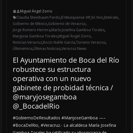
Miguel Ángel Zorro
Claudia Sheinbaum Pardo
,
El Mexiquense VIP
,
En Vivo
,
Entérate
,
Gobierno de México
,
Gobierno de Veracruz
,
Jorge Romero Herrera
,
María Josefina Gamboa Torales
,
MaryJose Gamboa Torales
,
Miguel Ángel Zorro
,
Noticias Veracruz
,
Rocío Nahle García
,
Turismo Veracruz
,
ÚltimaHora
,
Últimas Noticias
,
Veracruz News
El Ayuntamiento de Boca del Río
robustece su estructura
operativa con un nuevo
gabinete de probidad técnica /
@maryjosegamboa
@_BocadelRio
#GobiernoDeResultados #MarijoseGamboa —–
#BocaDelRio, #Veracruz.- La alcaldesa María Josefina
Gamboa Torales ha ratificado su idiosincrasia de