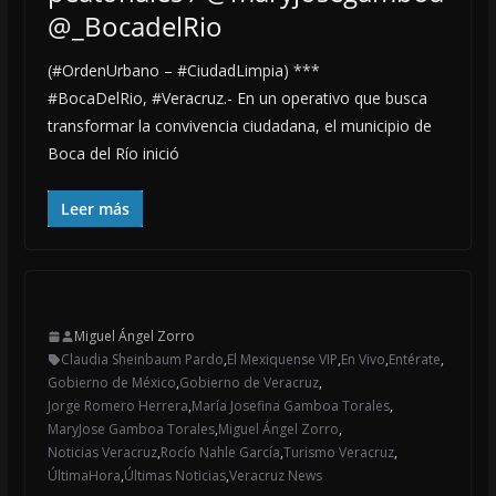
@_BocadelRio
(#OrdenUrbano – #CiudadLimpia) ***
#BocaDelRio, #Veracruz.- En un operativo que busca
transformar la convivencia ciudadana, el municipio de
Boca del Río inició
Leer más
Miguel Ángel Zorro
Claudia Sheinbaum Pardo
,
El Mexiquense VIP
,
En Vivo
,
Entérate
,
Gobierno de México
,
Gobierno de Veracruz
,
Jorge Romero Herrera
,
María Josefina Gamboa Torales
,
MaryJose Gamboa Torales
,
Miguel Ángel Zorro
,
Noticias Veracruz
,
Rocío Nahle García
,
Turismo Veracruz
,
ÚltimaHora
,
Últimas Noticias
,
Veracruz News