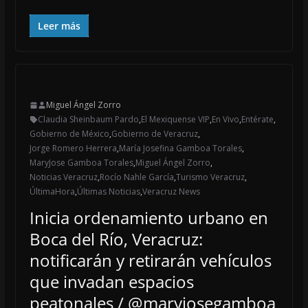
Leer más
Miguel Ángel Zorro
Claudia Sheinbaum Pardo
,
El Mexiquense VIP
,
En Vivo
,
Entérate
,
Gobierno de México
,
Gobierno de Veracruz
,
Jorge Romero Herrera
,
María Josefina Gamboa Torales
,
MaryJose Gamboa Torales
,
Miguel Ángel Zorro
,
Noticias Veracruz
,
Rocío Nahle García
,
Turismo Veracruz
,
ÚltimaHora
,
Últimas Noticias
,
Veracruz News
Inicia ordenamiento urbano en
Boca del Río, Veracruz:
notificarán y retirarán vehículos
que invadan espacios
peatonales / @maryjosegamboa