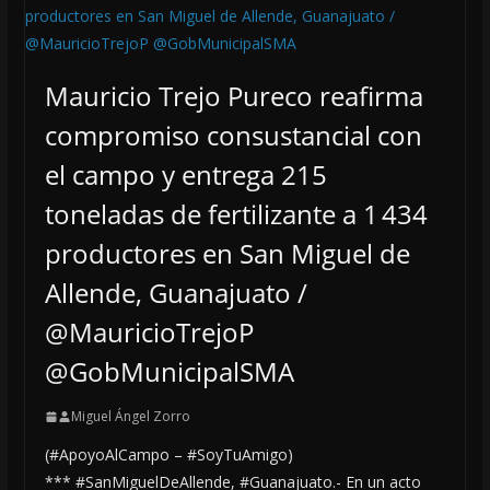
Mauricio Trejo Pureco reafirma
compromiso consustancial con
el campo y entrega 215
toneladas de fertilizante a 1 434
productores en San Miguel de
Allende, Guanajuato /
@MauricioTrejoP
@GobMunicipalSMA
Miguel Ángel Zorro
(#ApoyoAlCampo – #SoyTuAmigo)
*** #SanMiguelDeAllende, #Guanajuato.- En un acto