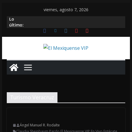
Saltar
viernes, agosto 7, 2026
al
Lo
contenido
último:
Turismo Veracruz
Ángel Manuel R. Rodalte
Claudia Sheinbaum Pardo
,
El Mexiquense VIP
,
En Vivo
,
Entérate
,