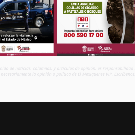
enido de noticias, columnas, y artículos de opinión, es responsabilida
n necesariamente la opinión o política de El Mexiquense VIP. Escríbeno