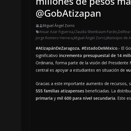
millones de pesos má
@GobAtizapan
Miguel Ángel Zorro
Anuar Azar Figueroa
,
Claudia Sheinbaum Pardo
,
Delfina
Jorge Romero Herrera
,
Miguel Ángel Zorro
,
Municipio de 
#AtizapánDeZaragoza,
#EstadoDeMéxico
.- El G
significativo
incremento presupuestal de 14 mill
Ordinaria, forma parte de la visión del Presidente
central es apoyar a estudiantes en situación de
vu
Gracias a este importante aumento de recursos, 
555 familias atizapenses
beneficiadas. La distrib
primaria
y
mil 600 para nivel secundaria
. Este e