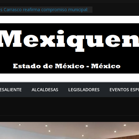
s Carrasco reafirma compromiso municipal:
tiene preeminencia estatal gracias a una
 resultados que consolidan la gobernabilidad
@HuixquiGob >>>
um Pardo regresa a Naucalpan y anuncia
l municipio al programa de bacheo /
obNau >>>
Palacios acompaña a Claudia Sheinbaum y
 supervisión de proyecto hídrico en
i / @daniel_ser @GobIzcalli >>>
 Tlalnepantla aprueba paquete de obras y
les; Cabildo impulsa empleo femenino y
tividad / @RacielPerezC_ @Gob_Tlalne >>
ESALIENTE
ALCALDESAS
LEGISLADORES
EVENTOS ESP
ado de México y el municipio de
ician la rehabilitación del zoológico del
blo / @Adolfo_Cerqueda @GobNeza >>>