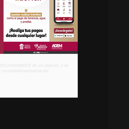
d EXCLUSIVAMENTE de sus autores, y no 
s: correo@elmexiquense.vip