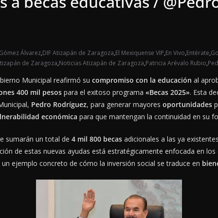
s a becas educativas / @Pedro
 Gómez Álvarez
,
DIF Atizapán de Zaragoza
,
El Mexiquense VIP
,
En Vivo
,
Entérate
,
Go
Atizapán de Zaragoza
,
Noticias Atizapán de Zaragoza
,
Patricia Arévalo Rubio
,
Ped
obierno Municipal reafirmó su
compromiso con la educación
al apro
ones 400 mil pesos
para el exitoso programa
«Becas 2025»
. Esta d
 Municipal,
Pedro Rodríguez
, para generar mayores
oportunidades
p
lnerabilidad económica
para que mantengan la continuidad en su f
se sumarán un total de
4 mil 800 becas
adicionales a las ya existente
ución de estas nuevas ayudas está estratégicamente enfocada en los d
s un ejemplo concreto de cómo la inversión social se traduce en
bien